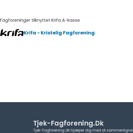
Fagforeninger tilknyttet Krifa A-kasse
Krifa - Kristelig Fagforening
Tjek-Fagforening.dk
Tjek-Fagforening.dk hjælper dig med at sammenligne