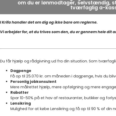
om du er lønmodtager, selvstændig, stu
tværfaglig a-kass
I Krifa handler det om dig og ikke bare om reglerne.
Vi arbejder for, at du trives som den, du er gennem hele dit 
Du får hjælp og rådgivning ud fra din situation. Som tværfag
Dagpenge
Få op til 25.070 kr. om måneden i dagpenge, hvis du bliv
Personlig jobkonsulent
Mere målrettet hjælp, mere opfølgning og mere engag
Rabatter
Spar 10-50% på et hav af restauranter, butikker og forl
Lønsikring
Mulighed for at købe Lønsikring og få op til 90 % af din n