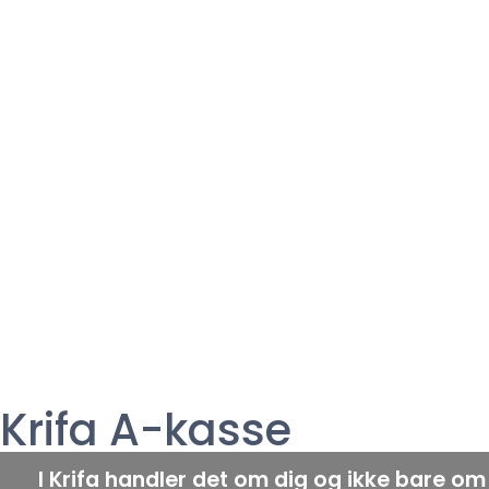
Krifa A-kasse
I Krifa handler det om dig og ikke bare om 