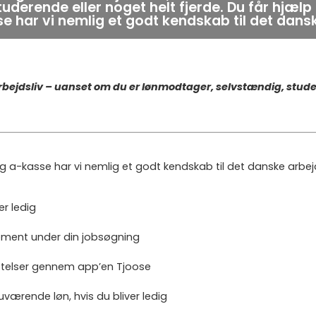
derende eller noget helt fjerde. Du får hjælp 
e har vi nemlig et godt kendskab til det dan
arbejdsliv – uanset om du er lønmodtager, selvstændig, studer
lig a-kasse har vi nemlig et godt kendskab til det danske arb
er ledig
ement under din jobsøgning
ystelser gennem app’en Tjoose
uværende løn, hvis du bliver ledig