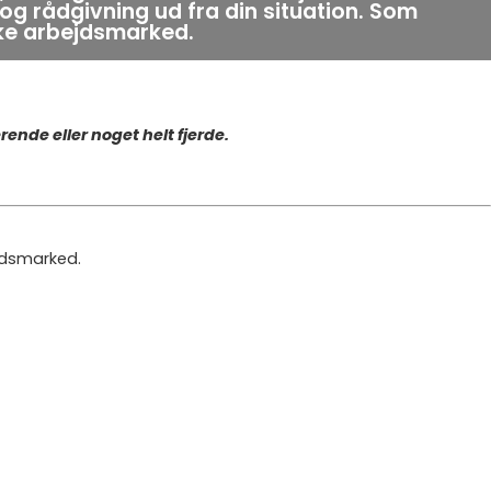
og rådgivning ud fra din situation. Som
ske arbejdsmarked.
ende eller noget helt fjerde.
ejdsmarked.