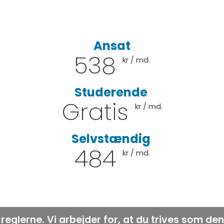
Ansat
538
kr / md.
Studerende
Gratis
kr / md.
Selvstændig
484
kr / md.
reglerne. Vi arbejder for, at du trives som de