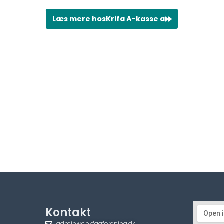
Læs mere hos
Krifa A-kasse a
Kontakt
admin@tjekfagforening.dk