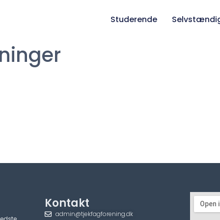
Studerende
Selvstændi
ninger
Kontakt
admin@tjekfagforening.dk
bedste