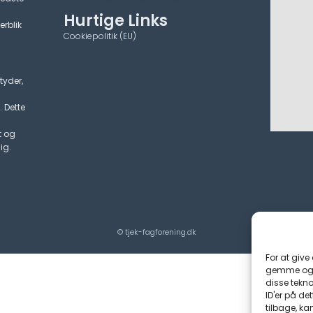
Hurtige Links
erblik
Cookiepolitik (EU)
tyder,
. Dette
t og
ig.
© tjek-fagforening.dk
For at give
gemme og/e
disse tekno
ID'er på de
tilbage, ka