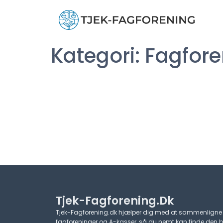
Kategori:
Fagfore
Tjek-Fagforening.dk
Tjek-Fagforening.dk hjælper dig med at sammenligne
fagforeninger og A-kasser, så du nemt kan finde den 