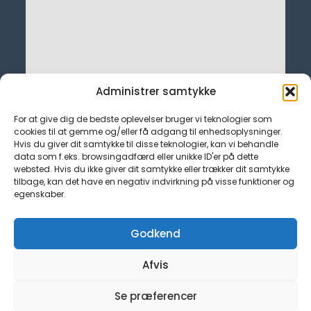
Administrer samtykke
For at give dig de bedste oplevelser bruger vi teknologier som
cookies til at gemme og/eller få adgang til enhedsoplysninger.
Hvis du giver dit samtykke til disse teknologier, kan vi behandle
data som f.eks. browsingadfærd eller unikke ID'er på dette
websted. Hvis du ikke giver dit samtykke eller trækker dit samtykke
tilbage, kan det have en negativ indvirkning på visse funktioner og
egenskaber.
Kontakt
admin@tjekfagforening.dk
Godkend
Hurtige Links
Cookiepolitik (EU)
Afvis
Se præferencer