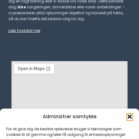
dig en fagforening eller A-kasse via vores links. Dette påvirker
dog
ikke
rangeringen, anmeldelser eller vores anbefalinger –
vi præsenterer altid oplysninger objektivt og baseret på fakta,
så du kan træffe det bedste valg for dig.
Læs hvordan her
.
Administrer samtykke
For at give dig de bedste oplevelser bruger vi teknologier som
cookies til at gemme og/eller få adgang til enhedsoplysninger.