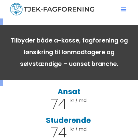
Tilbyder både a-kasse, fagforening og
lønsikring til lønmodtagere og
selvstændige – uanset branche.
Ansat
74
kr / md.
Studerende
74
kr / md.