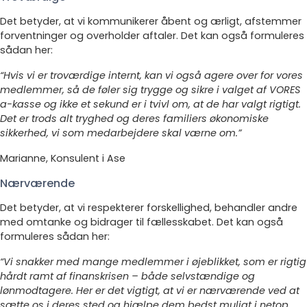
Det betyder, at vi kommunikerer åbent og ærligt, afstemmer
forventninger og overholder aftaler. Det kan også formuleres
sådan her:
“Hvis vi er troværdige internt, kan vi også agere over for vores
medlemmer, så de føler sig trygge og sikre i valget af VORES
a-kasse og ikke et sekund er i tvivl om, at de har valgt rigtigt.
Det er trods alt tryghed og deres familiers økonomiske
sikkerhed, vi som medarbejdere skal værne om.”
Marianne, Konsulent i Ase
Nærværende
Det betyder, at vi respekterer forskellighed, behandler andre
med omtanke og bidrager til fællesskabet. Det kan også
formuleres sådan her:
“Vi snakker med mange medlemmer i øjeblikket, som er rigtig
hårdt ramt af finanskrisen – både selvstændige og
lønmodtagere. Her er det vigtigt, at vi er nærværende ved at
sætte os i deres sted og hjælpe dem bedst muligt i netop