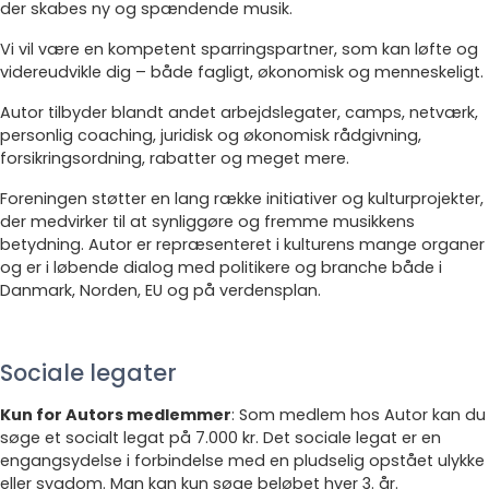
der skabes ny og spændende musik.
Vi vil være en kompetent sparringspartner, som kan løfte og
videreudvikle dig – både fagligt, økonomisk og menneskeligt.
Autor tilbyder blandt andet arbejdslegater, camps, netværk,
personlig coaching, juridisk og økonomisk rådgivning,
forsikringsordning, rabatter og meget mere.
Foreningen støtter en lang række initiativer og kulturprojekter,
der medvirker til at synliggøre og fremme musikkens
betydning. Autor er repræsenteret i kulturens mange organer
og er i løbende dialog med politikere og branche både i
Danmark, Norden, EU og på verdensplan.
Sociale legater
Kun for Autors medlemmer
: Som medlem hos Autor kan du
søge et socialt legat på 7.000 kr. Det sociale legat er en
engangsydelse i forbindelse med en pludselig opstået ulykke
eller sygdom. Man kan kun søge beløbet hver 3. år.