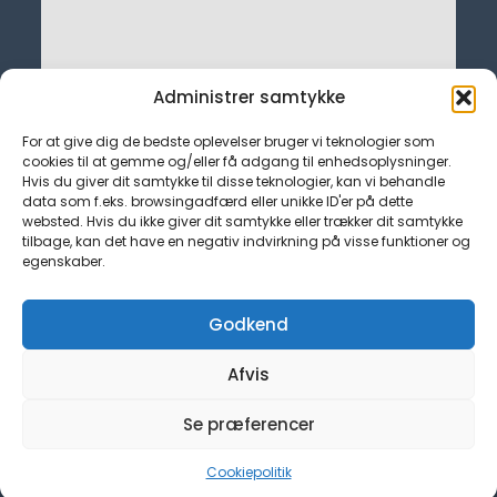
Administrer samtykke
For at give dig de bedste oplevelser bruger vi teknologier som
cookies til at gemme og/eller få adgang til enhedsoplysninger.
Hvis du giver dit samtykke til disse teknologier, kan vi behandle
data som f.eks. browsingadfærd eller unikke ID'er på dette
websted. Hvis du ikke giver dit samtykke eller trækker dit samtykke
tilbage, kan det have en negativ indvirkning på visse funktioner og
egenskaber.
Kontakt
admin@tjekfagforening.dk
Godkend
Hurtige Links
Cookiepolitik (EU)
Afvis
Se præferencer
© tjek-fagforening.dk
Cookiepolitik