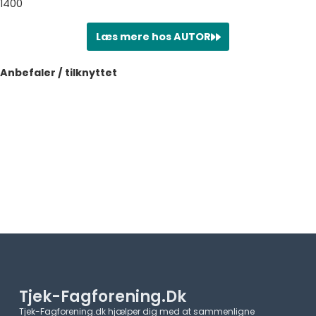
1400
Læs mere hos AUTOR
Anbefaler / tilknyttet
Tjek-Fagforening.dk
Tjek-Fagforening.dk hjælper dig med at sammenligne