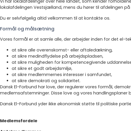
Vi har lokalafdelinger over hele landet, som kender forholdene t
lokalafdelingen Vestsjælland, mens du hører til afdelingen på 
Du er selvfølgelig altid velkommen til at kontakte os.
Formål og målsætning
Vores formål er at samle alle, der arbejder inden for det el-te
at sikre alle overenskomst- eller aftaledækning,
at sikre medindflydelse på arbejdspladsen,
at sikre muligheden for kompetencegivende uddannelse
at sikre et godt arbejdsmiljø,
at sikre medlemmernes interesser i samfundet,
at sikre demokrati og solidaritet.
Dansk El-Forbund har love, der regulerer vores formål, demok
medlemsafstemninger. Disse love og vores handlingsplaner bli
Dansk El-Forbund yder ikke økonomisk støtte til politiske partie
Medlemsfordele