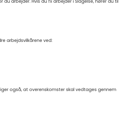
du arbejder. Hvis du fx arbejder i Slagelse, hører du til
dre arbejdsvilkårene ved:
ne siger også, at overenskomster skal vedtages gennem