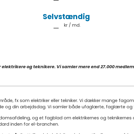
-
Selvstændig
-
kr / md.
r elektrikere og teknikere. Vi samler mere end 27.000 medle
mråde, fx som elektriker eller tekniker. Vi dækker mange fagom
jde og din arbejdsdag. Vi samler både ufaglærte, faglærte og
gdomsafdeling, og et fagblad om elektrikernes og teknikerne
ndard inden for el-branchen.