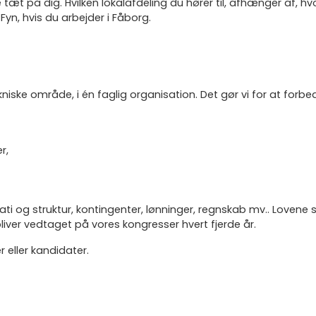
æt på dig. Hvilken lokalafdeling du hører til, afhænger af, hvor 
Fyn, hvis du arbejder i Fåborg.
kniske område, i én faglig organisation. Det gør vi for at forbe
r,
rati og struktur, kontingenter, lønninger, regnskab mv.. Love
ver vedtaget på vores kongresser hvert fjerde år.
r eller kandidater.