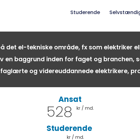
Studerende
Selvstændi
 på det el-tekniske område, fx som elektriker 
elv en baggrund inden for faget og branchen, s
 faglærte og videreuddannede elektrikere, p
Ansat
528
kr / md.
Studerende
kr / md.