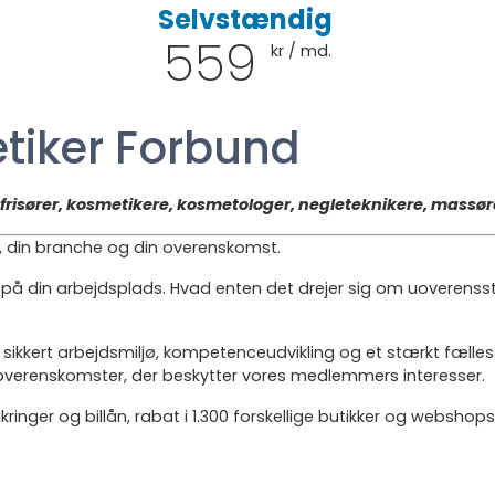
Selvstændig
559
kr / md.
tiker Forbund
r frisører, kosmetikere, kosmetologer, negleteknikere, mass
g, din branche og din overenskomst.
 på din arbejdsplads. Hvad enten det drejer sig om uoverensste
t og sikkert arbejdsmiljø, kompetenceudvikling og et stærkt f
ive overenskomster, der beskytter vores medlemmers interesser.
ger og billån, rabat i 1.300 forskellige butikker og webshops,