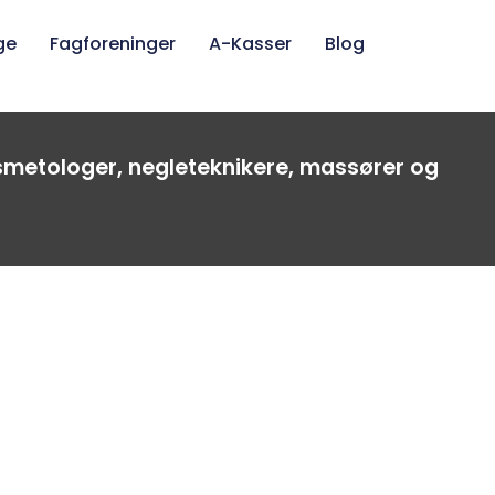
ge
Fagforeninger
A-Kasser
Blog
osmetologer, negleteknikere, massører og