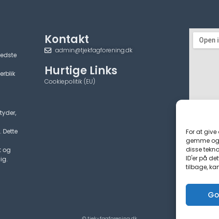
Kontakt
admin@tjekfagforening.dk
bedste
Hurtige Links
erblik
Cookiepolitik (EU)
tyder,
. Dette
For at give
gemme og/e
disse tekno
t og
ID'er på de
ig.
tilbage, ka
Go
© tjek-fagforening.dk