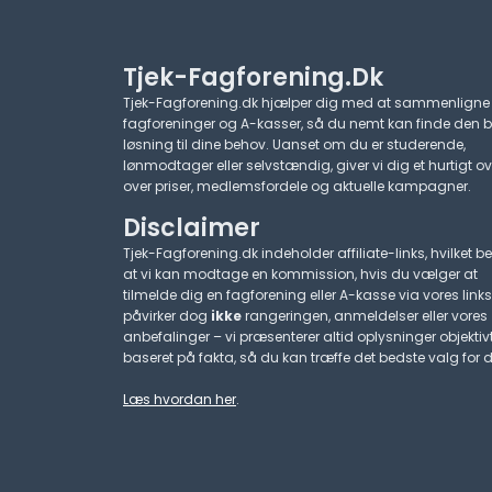
Tjek-Fagforening.dk
Tjek-Fagforening.dk hjælper dig med at sammenligne
fagforeninger og A-kasser, så du nemt kan finde den 
løsning til dine behov. Uanset om du er studerende,
lønmodtager eller selvstændig, giver vi dig et hurtigt ov
over priser, medlemsfordele og aktuelle kampagner.​
Disclaimer
Tjek-Fagforening.dk indeholder affiliate-links, hvilket be
at vi kan modtage en kommission, hvis du vælger at
tilmelde dig en fagforening eller A-kasse via vores links
påvirker dog
ikke
rangeringen, anmeldelser eller vores
anbefalinger – vi præsenterer altid oplysninger objektiv
baseret på fakta, så du kan træffe det bedste valg for d
Læs hvordan her
.