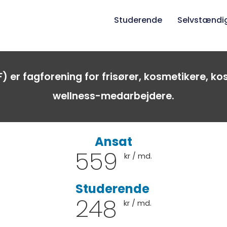
Studerende
Selvstændi
) er fagforening for frisører, kosmetikere, k
wellness-medarbejdere.
Ansat
559
kr / md.
Studerende
248
kr / md.