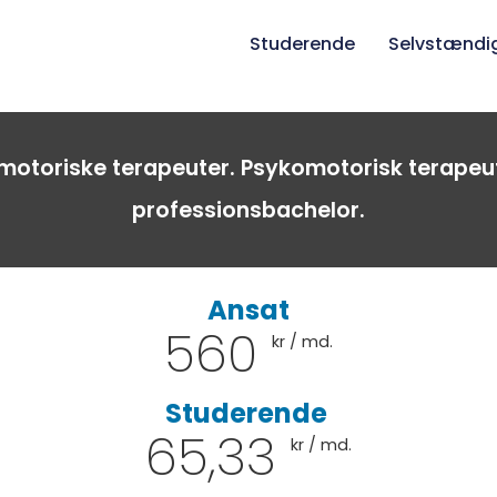
Studerende
Selvstændi
omotoriske terapeuter. Psykomotorisk terapeu
professionsbachelor.
Ansat
560
kr / md.
Studerende
65,33
kr / md.