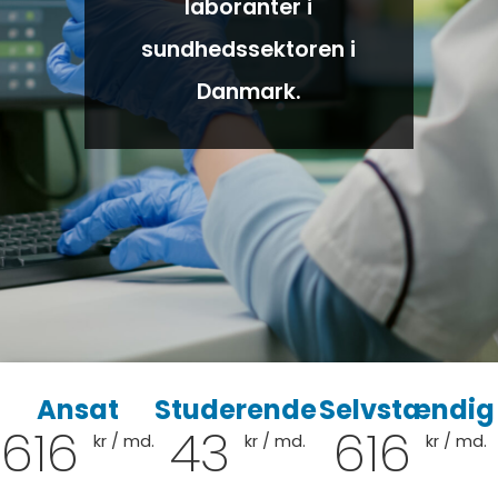
laboranter i
sundhedssektoren i
Danmark.
Ansat
Studerende
Selvstændi
616
43
616
kr / md.
kr / md.
kr / md.