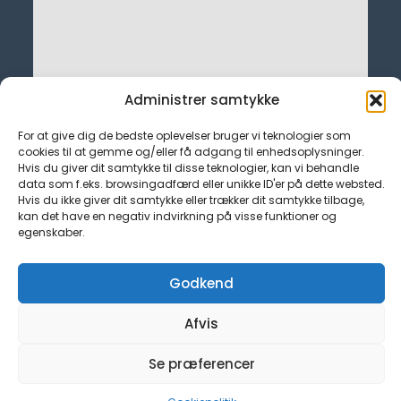
Administrer samtykke
For at give dig de bedste oplevelser bruger vi teknologier som
cookies til at gemme og/eller få adgang til enhedsoplysninger.
Hvis du giver dit samtykke til disse teknologier, kan vi behandle
data som f.eks. browsingadfærd eller unikke ID'er på dette websted.
Hvis du ikke giver dit samtykke eller trækker dit samtykke tilbage,
kan det have en negativ indvirkning på visse funktioner og
Kontakt
egenskaber.
admin@tjekfagforening.dk
Hurtige Links
Godkend
Cookiepolitik (EU)
Afvis
Se præferencer
© tjek-fagforening.dk