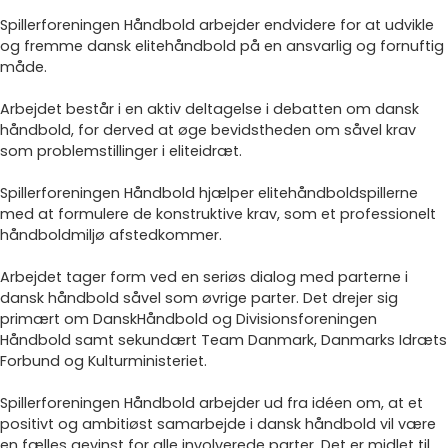
Spillerforeningen Håndbold arbejder endvidere for at udvikle
og fremme dansk elitehåndbold på en ansvarlig og fornuftig
måde.
Arbejdet består i en aktiv deltagelse i debatten om dansk
håndbold, for derved at øge bevidstheden om såvel krav
som problemstillinger i eliteidræt.
Spillerforeningen Håndbold hjælper elitehåndboldspillerne
med at formulere de konstruktive krav, som et professionelt
håndboldmiljø afstedkommer.
Arbejdet tager form ved en seriøs dialog med parterne i
dansk håndbold såvel som øvrige parter. Det drejer sig
primært om DanskHåndbold og Divisionsforeningen
Håndbold samt sekundært Team Danmark, Danmarks Idræts
Forbund og Kulturministeriet.
Spillerforeningen Håndbold arbejder ud fra idéen om, at et
positivt og ambitiøst samarbejde i dansk håndbold vil være
en fælles gevinst for alle involverede parter. Det er midlet til