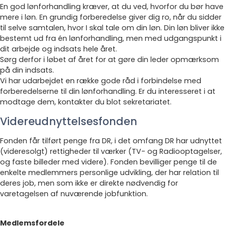
En god lønforhandling kræver, at du ved, hvorfor du bør have
mere i løn. En grundig forberedelse giver dig ro, når du sidder
til selve samtalen, hvor I skal tale om din løn. Din løn bliver ikke
bestemt ud fra én lønforhandling, men med udgangspunkt i
dit arbejde og indsats hele året.
Sørg derfor i løbet af året for at gøre din leder opmærksom
på din indsats.
Vi har udarbejdet en række gode råd i forbindelse med
forberedelserne til din lønforhandling. Er du interesseret i at
modtage dem, kontakter du blot sekretariatet.
Videreudnyttelsesfonden
Fonden får tilført penge fra DR, i det omfang DR har udnyttet
(videresolgt) rettigheder til værker (TV- og Radiooptagelser,
og faste billeder med videre). Fonden bevilliger penge til de
enkelte medlemmers personlige udvikling, der har relation til
deres job, men som ikke er direkte nødvendig for
varetagelsen af nuværende jobfunktion.
Medlemsfordele