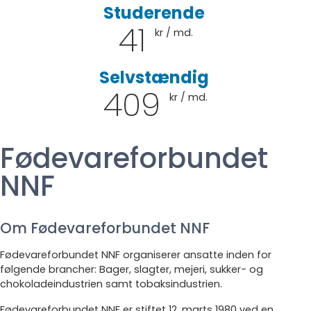
Studerende
41
kr / md.
Selvstændig
409
kr / md.
Fødevareforbundet
NNF
Om Fødevareforbundet NNF
Fødevareforbundet NNF organiserer ansatte inden for
følgende brancher: Bager, slagter, mejeri, sukker- og
chokoladeindustrien samt tobaksindustrien.
Fødevareforbundet NNF er stiftet 12. marts 1980 ved en