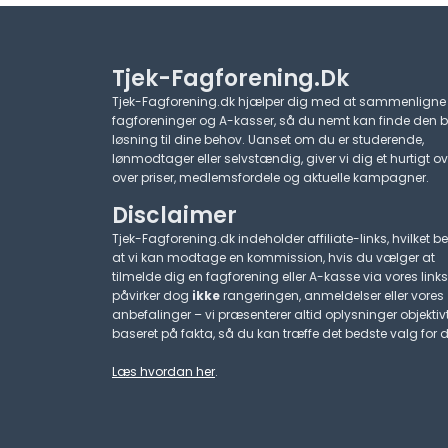
Tjek-Fagforening.dk
Tjek-Fagforening.dk hjælper dig med at sammenligne
fagforeninger og A-kasser, så du nemt kan finde den 
løsning til dine behov. Uanset om du er studerende,
lønmodtager eller selvstændig, giver vi dig et hurtigt ov
over priser, medlemsfordele og aktuelle kampagner.​
Disclaimer
Tjek-Fagforening.dk indeholder affiliate-links, hvilket be
at vi kan modtage en kommission, hvis du vælger at
tilmelde dig en fagforening eller A-kasse via vores links
påvirker dog
ikke
rangeringen, anmeldelser eller vores
anbefalinger – vi præsenterer altid oplysninger objektiv
baseret på fakta, så du kan træffe det bedste valg for d
Læs hvordan her
.