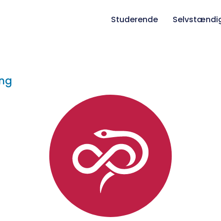
Studerende
Selvstændi
ing