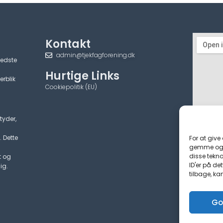
Kontakt
admin@tjekfagforening.dk
bedste
Hurtige Links
erblik
Cookiepolitik (EU)
tyder,
. Dette
For at give
gemme og/e
disse tekno
t og
ID'er på de
ig.
tilbage, ka
Go