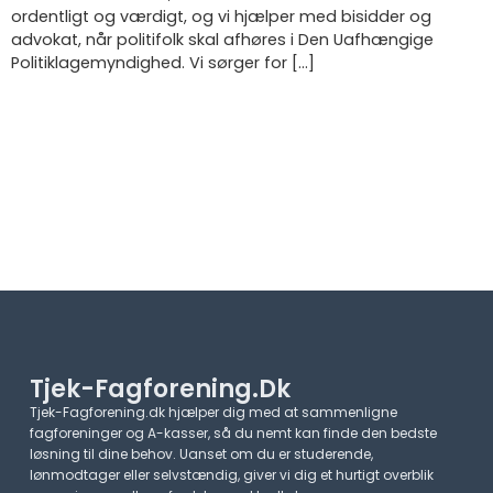
ordentligt og værdigt, og vi hjælper med bisidder og
advokat, når politifolk skal afhøres i Den Uafhængige
Politiklagemyndighed. Vi sørger for […]
Tjek-Fagforening.dk
Tjek-Fagforening.dk hjælper dig med at sammenligne
fagforeninger og A-kasser, så du nemt kan finde den bedste
løsning til dine behov. Uanset om du er studerende,
lønmodtager eller selvstændig, giver vi dig et hurtigt overblik