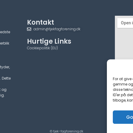
Kontakt
admin@tjekfagforening.dk
bedste
Hurtige Links
erblik
Cookiepolitik (EU)
tyder,
. Dette
For at give
gemme og/e
disse tekno
t og
ID'er på de
ig.
tilbage, ka
Go
© tjek-fagforening.dk