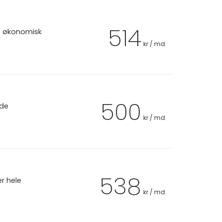
514
et økonomisk
kr / md.
500
 de
kr / md.
538
er hele
kr / md.