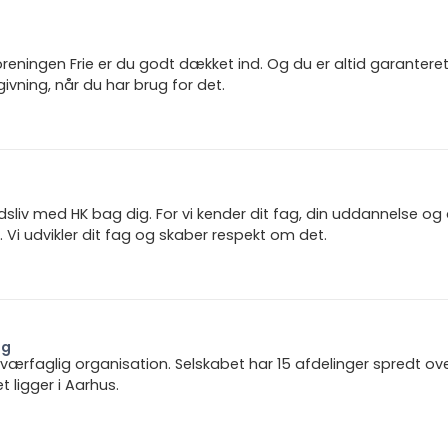
reningen Frie er du godt dækket ind. Og du er altid garanter
ivning, når du har brug for det.
jdsliv med HK bag dig. For vi kender dit fag, din uddannelse og
 Vi udvikler dit fag og skaber respekt om det.
ng
 tværfaglig organisation. Selskabet har 15 afdelinger spredt ov
ligger i Aarhus.