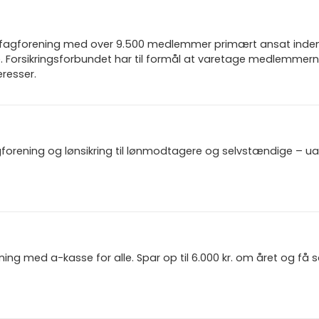
n fagforening med over 9.500 medlemmer primært ansat inden f
 Forsikringsforbundet har til formål at varetage medlemmern
resser.
gforening og lønsikring til lønmodtagere og selvstændige – u
ning med a-kasse for alle. Spar op til 6.000 kr. om året og få