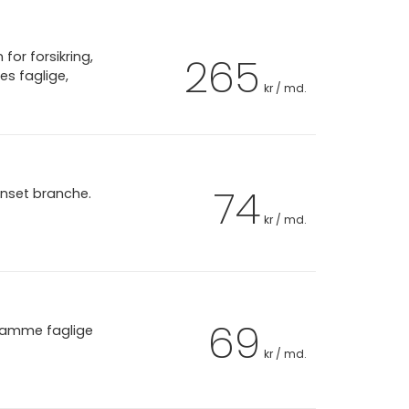
or forsikring,
265
es faglige,
kr / md.
74
anset branche.
kr / md.
69
 samme faglige
kr / md.