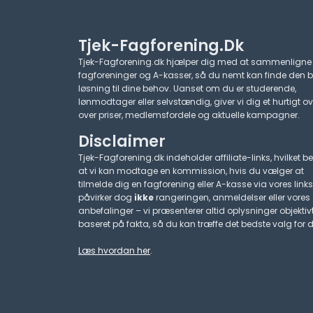
Tjek-Fagforening.dk
Tjek-Fagforening.dk hjælper dig med at sammenligne
fagforeninger og A-kasser, så du nemt kan finde den 
løsning til dine behov. Uanset om du er studerende,
lønmodtager eller selvstændig, giver vi dig et hurtigt ov
over priser, medlemsfordele og aktuelle kampagner.​
Disclaimer
Tjek-Fagforening.dk indeholder affiliate-links, hvilket be
at vi kan modtage en kommission, hvis du vælger at
tilmelde dig en fagforening eller A-kasse via vores links
påvirker dog
ikke
rangeringen, anmeldelser eller vores
anbefalinger – vi præsenterer altid oplysninger objektiv
baseret på fakta, så du kan træffe det bedste valg for d
Læs hvordan her
.