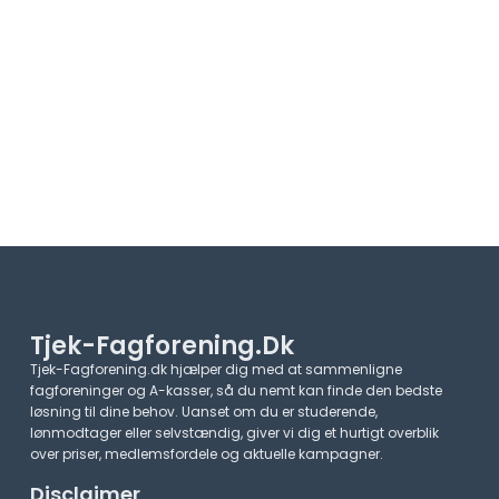
Tjek-Fagforening.dk
Tjek-Fagforening.dk hjælper dig med at sammenligne
fagforeninger og A-kasser, så du nemt kan finde den bedste
løsning til dine behov. Uanset om du er studerende,
lønmodtager eller selvstændig, giver vi dig et hurtigt overblik
over priser, medlemsfordele og aktuelle kampagner.​
Disclaimer