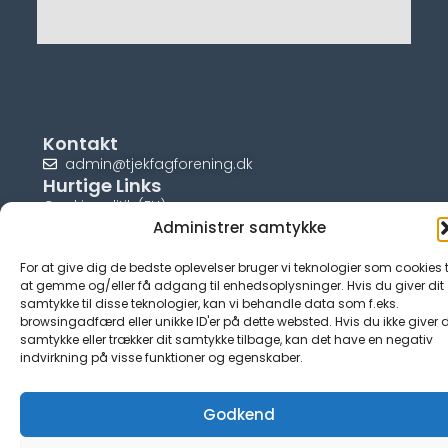
Kontakt
admin@tjekfagforening.dk
Hurtige Links
Cookiepolitik (EU)
Administrer samtykke
For at give dig de bedste oplevelser bruger vi teknologier som cookies t
at gemme og/eller få adgang til enhedsoplysninger. Hvis du giver dit
samtykke til disse teknologier, kan vi behandle data som f.eks.
© tjek-fagforening.dk
browsingadfærd eller unikke ID'er på dette websted. Hvis du ikke giver d
samtykke eller trækker dit samtykke tilbage, kan det have en negativ
indvirkning på visse funktioner og egenskaber.
Godkend