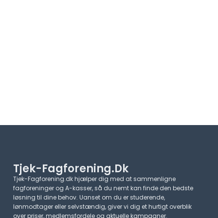
Tjek-Fagforening.dk
Tjek-Fagforening.dk hjælper dig med at sammenligne
fagforeninger og A-kasser, så du nemt kan finde den bedste
løsning til dine behov. Uanset om du er studerende,
lønmodtager eller selvstændig, giver vi dig et hurtigt overblik
over priser, medlemsfordele og aktuelle kampagner.​