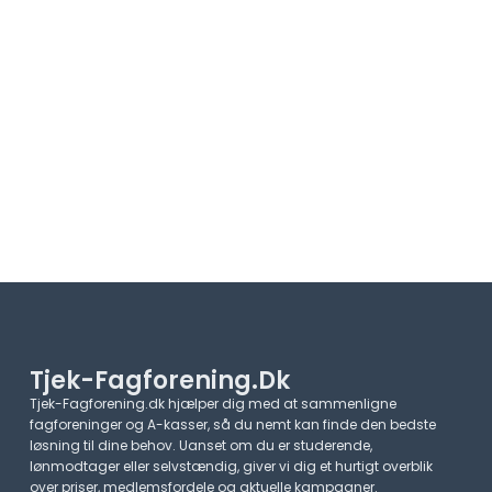
Tjek-Fagforening.dk
Tjek-Fagforening.dk hjælper dig med at sammenligne
fagforeninger og A-kasser, så du nemt kan finde den bedste
løsning til dine behov. Uanset om du er studerende,
lønmodtager eller selvstændig, giver vi dig et hurtigt overblik
over priser, medlemsfordele og aktuelle kampagner.​