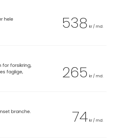
538
er hele
kr / md.
or forsikring,
265
es faglige,
kr / md.
74
anset branche.
kr / md.