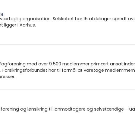
ng
 tværfaglig organisation. Selskabet har 15 afdelinger spredt ov
ligger i Aarhus.
n fagforening med over 9.500 medlemmer primært ansat inden f
 Forsikringsforbundet har til formål at varetage medlemmern
resser.
gforening og lønsikring til lønmodtagere og selvstændige – u