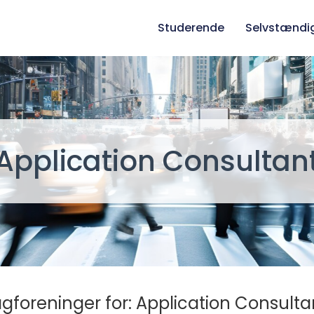
Studerende
Selvstændi
Application Consultan
gforeninger for: Application Consulta