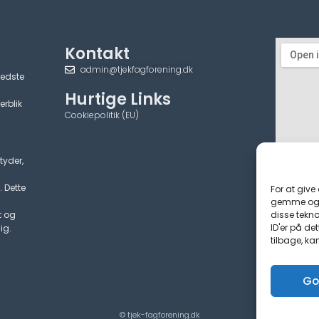
Kontakt
admin@tjekfagforening.dk
bedste
Hurtige Links
erblik
Cookiepolitik (EU)
tyder,
. Dette
For at give
gemme og/e
disse tekno
t og
ID'er på de
ig.
tilbage, ka
Go
© tjek-fagforening.dk