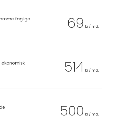
69
 samme faglige
kr / md.
514
et økonomisk
kr / md.
500
 de
kr / md.