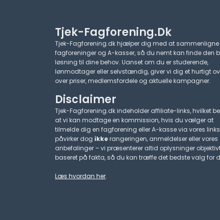
Tjek-Fagforening.dk
Tjek-Fagforening.dk hjælper dig med at sammenligne
fagforeninger og A-kasser, så du nemt kan finde den 
løsning til dine behov. Uanset om du er studerende,
lønmodtager eller selvstændig, giver vi dig et hurtigt ov
over priser, medlemsfordele og aktuelle kampagner.​
Disclaimer
Tjek-Fagforening.dk indeholder affiliate-links, hvilket be
at vi kan modtage en kommission, hvis du vælger at
tilmelde dig en fagforening eller A-kasse via vores links
påvirker dog
ikke
rangeringen, anmeldelser eller vores
anbefalinger – vi præsenterer altid oplysninger objektiv
baseret på fakta, så du kan træffe det bedste valg for d
Læs hvordan her
.