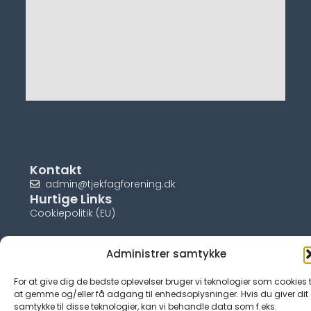
Kontakt
admin@tjekfagforening.dk
Hurtige Links
Cookiepolitik (EU)
Administrer samtykke
For at give dig de bedste oplevelser bruger vi teknologier som cookies t
© tjek-fagforening.dk
at gemme og/eller få adgang til enhedsoplysninger. Hvis du giver dit
samtykke til disse teknologier, kan vi behandle data som f.eks.