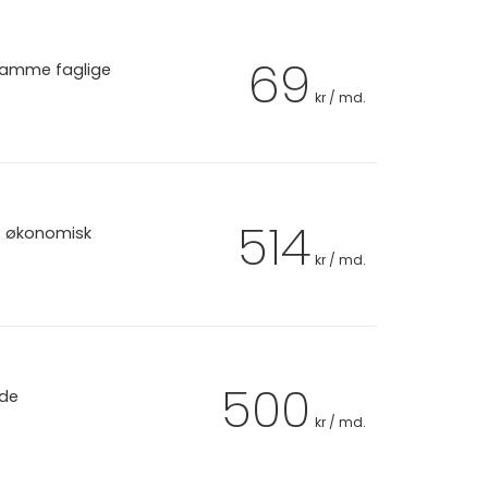
69
 samme faglige
kr / md.
514
et økonomisk
kr / md.
500
 de
kr / md.