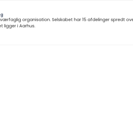
ng
 tværfaglig organisation. Selskabet har 15 afdelinger spredt ov
ligger i Aarhus.