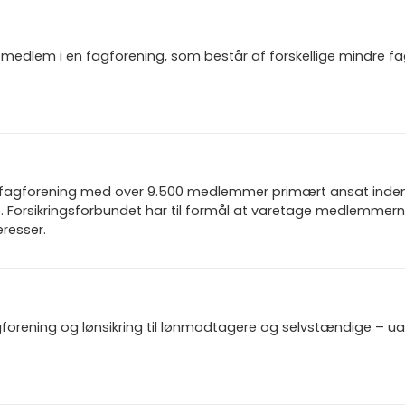
igt medlem i en fagforening, som består af forskellige mindre f
n fagforening med over 9.500 medlemmer primært ansat inden f
 Forsikringsforbundet har til formål at varetage medlemmern
resser.
gforening og lønsikring til lønmodtagere og selvstændige – u