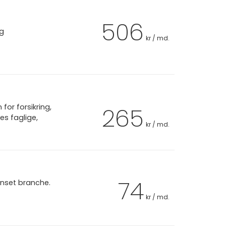
506
ag
kr / md.
or forsikring,
265
es faglige,
kr / md.
74
anset branche.
kr / md.