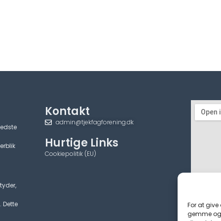
Kontakt
admin@tjekfagforening.dk
bedste
Hurtige Links
erblik
Cookiepolitik (EU)
tyder,
. Dette
For at give
gemme og/e