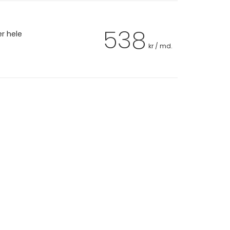
538
er hele
kr / md.