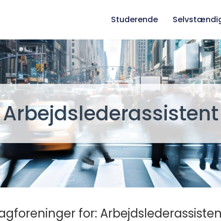
Studerende
Selvstændi
Arbejdslederassistent
agforeninger for: Arbejdslederassisten