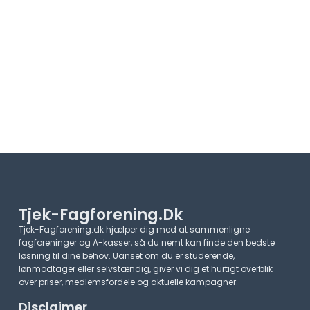
Tjek-Fagforening.dk
Tjek-Fagforening.dk hjælper dig med at sammenligne
fagforeninger og A-kasser, så du nemt kan finde den bedste
løsning til dine behov. Uanset om du er studerende,
lønmodtager eller selvstændig, giver vi dig et hurtigt overblik
over priser, medlemsfordele og aktuelle kampagner.​
Disclaimer