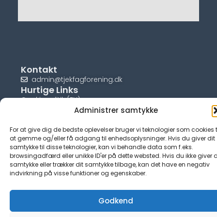
Kontakt
admin@tjekfagforening.dk
Hurtige Links
Cookiepolitik (EU)
Administrer samtykke
For at give dig de bedste oplevelser bruger vi teknologier som cookies t
at gemme og/eller få adgang til enhedsoplysninger. Hvis du giver dit
samtykke til disse teknologier, kan vi behandle data som f.eks.
© tjek-fagforening.dk
browsingadfærd eller unikke ID'er på dette websted. Hvis du ikke giver d
samtykke eller trækker dit samtykke tilbage, kan det have en negativ
indvirkning på visse funktioner og egenskaber.
Godkend