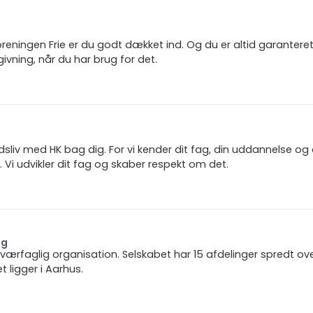
reningen Frie er du godt dækket ind. Og du er altid garanter
ivning, når du har brug for det.
jdsliv med HK bag dig. For vi kender dit fag, din uddannelse og
 Vi udvikler dit fag og skaber respekt om det.
ng
 tværfaglig organisation. Selskabet har 15 afdelinger spredt ov
ligger i Aarhus.