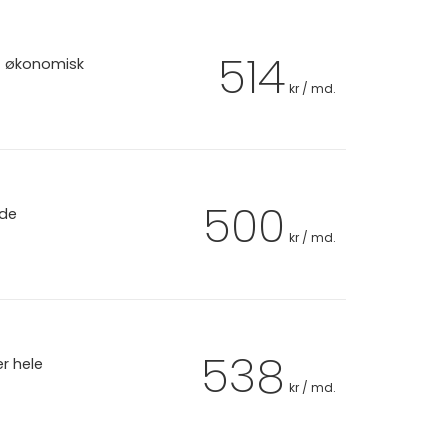
514
et økonomisk
kr / md.
500
 de
kr / md.
538
er hele
kr / md.