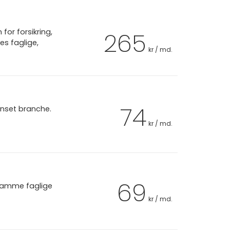
or forsikring,
265
es faglige,
kr / md.
74
anset branche.
kr / md.
69
 samme faglige
kr / md.