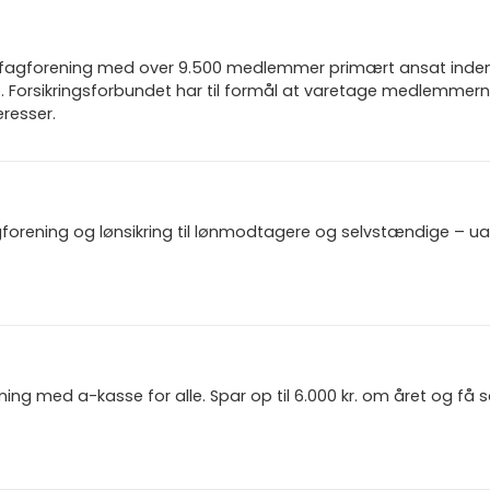
n fagforening med over 9.500 medlemmer primært ansat inden f
 Forsikringsforbundet har til formål at varetage medlemmern
resser.
gforening og lønsikring til lønmodtagere og selvstændige – u
ning med a-kasse for alle. Spar op til 6.000 kr. om året og få