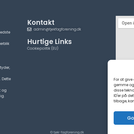
Kontakt
admin@tjekfagforening.dk
bedste
Hurtige Links
erblik
Cookiepolitik (EU)
tyder,
. Dette
For at give
gemme og/e
disse tekno
t og
ID'er på de
ig.
tilbage, ka
Go
© tjek-fagforening.dk