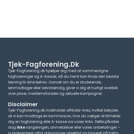
Tjek-Fagforening.dk
Tjek-Fagforening.dk hjælper dig med at sammenligne
fagforeninger og A-kasser, så du nemt kan finde den bedste
løsning til dine behov. Uanset om du er studerende,
lønmodtager eller selvstændig, giver vi dig et hurtigt overblik
over priser, medlemsfordele og aktuelle kampagner.​
Disclaimer
Tjek-Fagforening.dk indeholder affiliate-links, hvilket betyder,
at vi kan modtage en kommission, hvis du vælger at tilmelde
dig en fagforening eller A-kasse via vores links. Dette påvirker
dog
ikke
rangeringen, anmeldelser eller vores anbefalinger –
vi præsenterer altid oplysninger objektivt og baseret på fakta,