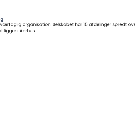
ng
 tværfaglig organisation. Selskabet har 15 afdelinger spredt ov
ligger i Aarhus.