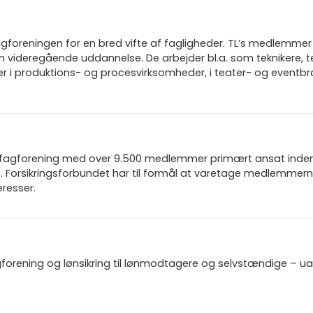
gforeningen for en bred vifte af fagligheder. TL’s medlemmer 
n videregående uddannelse. De arbejder bl.a. som teknikere, t
rer i produktions- og procesvirksomheder, i teater- og eventb
n fagforening med over 9.500 medlemmer primært ansat inden f
 Forsikringsforbundet har til formål at varetage medlemmern
resser.
gforening og lønsikring til lønmodtagere og selvstændige – u