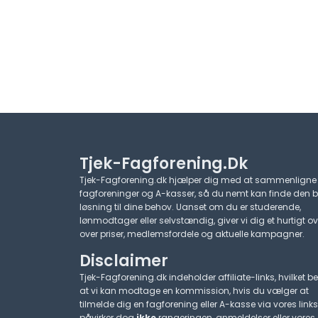
Tjek-Fagforening.dk
Tjek-Fagforening.dk hjælper dig med at sammenligne
fagforeninger og A-kasser, så du nemt kan finde den 
løsning til dine behov. Uanset om du er studerende,
lønmodtager eller selvstændig, giver vi dig et hurtigt ov
over priser, medlemsfordele og aktuelle kampagner.​
Disclaimer
Tjek-Fagforening.dk indeholder affiliate-links, hvilket be
at vi kan modtage en kommission, hvis du vælger at
tilmelde dig en fagforening eller A-kasse via vores links
påvirker dog
ikke
rangeringen, anmeldelser eller vores