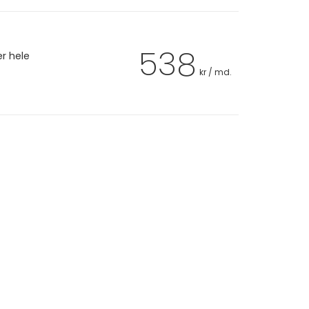
538
er hele
kr / md.