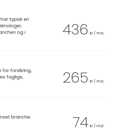
har typisk en
436
eknologer,
ranchen og i
kr / md.
or forsikring,
265
es faglige,
kr / md.
74
anset branche.
kr / md.