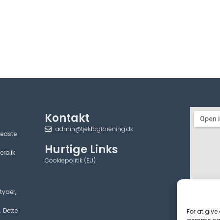
Kontakt
admin@tjekfagforening.dk
bedste
Hurtige Links
erblik
Cookiepolitik (EU)
tyder,
. Dette
For at give