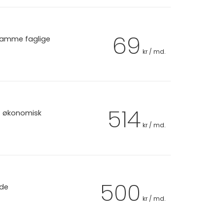
69
 samme faglige
kr / md.
514
et økonomisk
kr / md.
500
 de
kr / md.