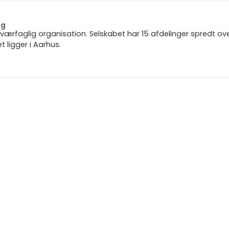
ng
 tværfaglig organisation. Selskabet har 15 afdelinger spredt ov
ligger i Aarhus.