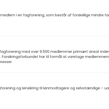
igt medlem i en fagforening, som består af forskellige mindre f
n fagforening med over 9.500 medlemmer primært ansat inden f
 Forsikringsforbundet har til formål at varetage medlemmern
resser.
gforening og lønsikring til lønmodtagere og selvstændige – u