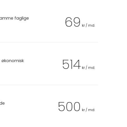
69
 samme faglige
kr / md.
514
et økonomisk
kr / md.
500
 de
kr / md.