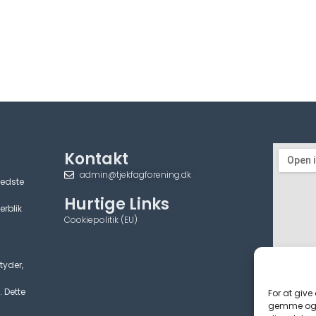
Kontakt
admin@tjekfagforening.dk
bedste
Hurtige Links
erblik
Cookiepolitik (EU)
tyder,
. Dette
For at give
gemme og/e