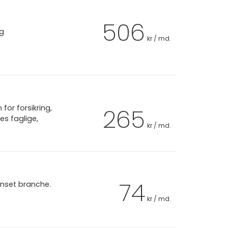
506
ag
kr / md.
or forsikring,
265
es faglige,
kr / md.
74
anset branche.
kr / md.