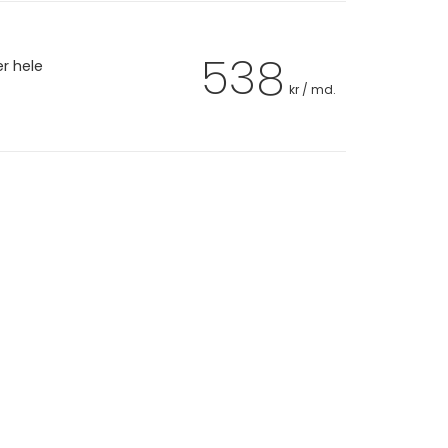
538
er hele
kr / md.