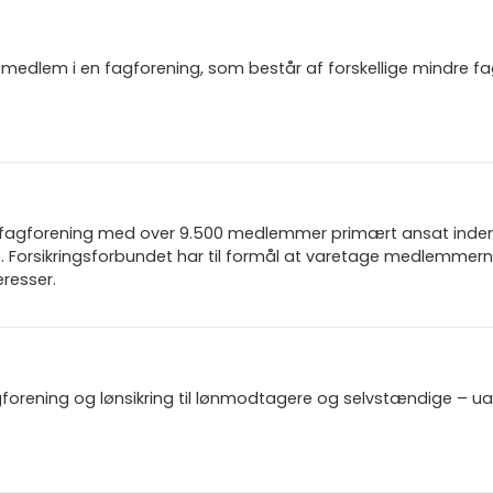
igt medlem i en fagforening, som består af forskellige mindre f
n fagforening med over 9.500 medlemmer primært ansat inden f
 Forsikringsforbundet har til formål at varetage medlemmern
resser.
gforening og lønsikring til lønmodtagere og selvstændige – u