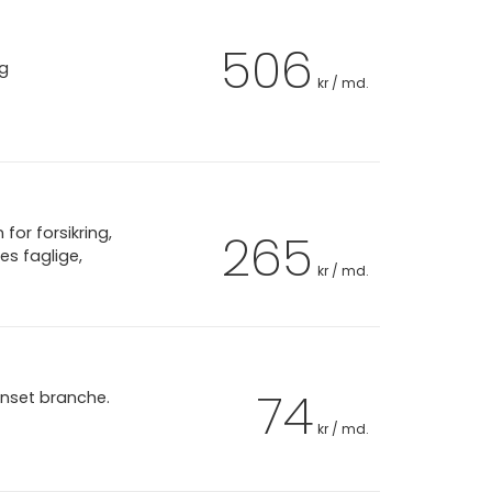
506
ag
kr / md.
or forsikring,
265
es faglige,
kr / md.
74
anset branche.
kr / md.