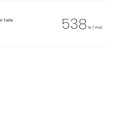
538
er hele
kr / md.