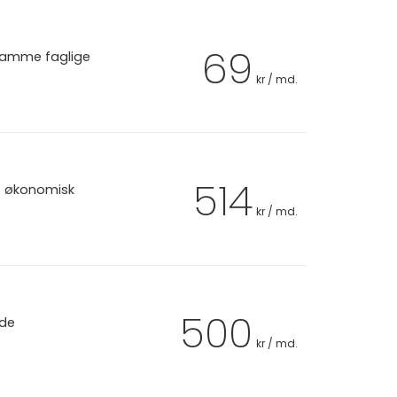
69
 samme faglige
kr / md.
514
et økonomisk
kr / md.
500
 de
kr / md.