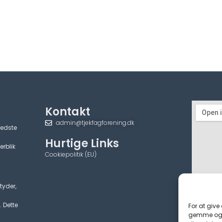
Kontakt
admin@tjekfagforening.dk
bedste
Hurtige Links
erblik
Cookiepolitik (EU)
tyder,
. Dette
For at give
gemme og/e