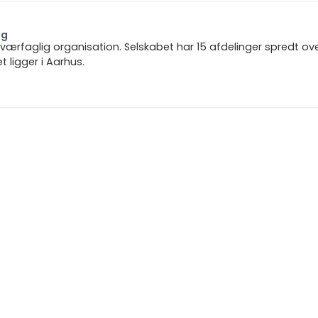
ng
 tværfaglig organisation. Selskabet har 15 afdelinger spredt ov
ligger i Aarhus.