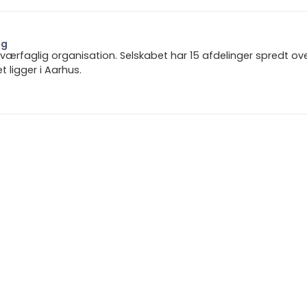
ng
 tværfaglig organisation. Selskabet har 15 afdelinger spredt ov
ligger i Aarhus.