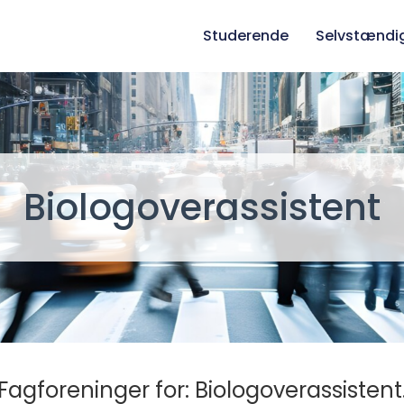
Studerende
Selvstændi
Biologoverassistent
Fagforeninger for: Biologoverassistent