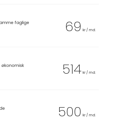
69
 samme faglige
kr / md.
514
et økonomisk
kr / md.
500
 de
kr / md.