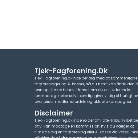
Tjek-Fagforening.dk
Tjek-Fagforening.dk hjælper dig med at sammenligne
fagforeninger og A-kasser, så du nemt kan finde den 
løsning til dine behov. Uanset om du er studerende,
lønmodtager eller selvstændig, giver vi dig et hurtigt ov
over priser, medlemsfordele og aktuelle kampagner.​
Disclaimer
Tjek-Fagforening.dk indeholder affiliate-links, hvilket be
at vi kan modtage en kommission, hvis du vælger at
tilmelde dig en fagforening eller A-kasse via vores links
påvirker dog
ikke
rangeringen, anmeldelser eller vores