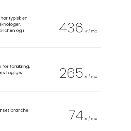
har typisk en
436
eknologer,
ranchen og i
kr / md.
or forsikring,
265
es faglige,
kr / md.
74
anset branche.
kr / md.