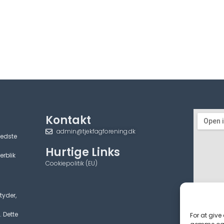
Kontakt
admin@tjekfagforening.dk
bedste
Hurtige Links
erblik
Cookiepolitik (EU)
tyder,
. Dette
For at give