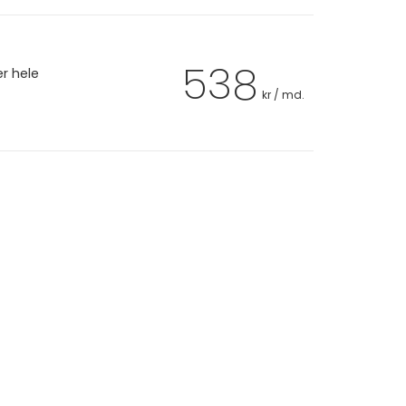
538
er hele
kr / md.