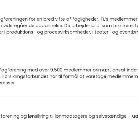
gforeningen for en bred vifte af fagligheder. TL’s medlemmer 
n videregående uddannelse. De arbejder bl.a. som teknikere, t
rer i produktions- og procesvirksomheder, i teater- og eventb
n fagforening med over 9.500 medlemmer primært ansat inden f
 Forsikringsforbundet har til formål at varetage medlemmern
resser.
gforening og lønsikring til lønmodtagere og selvstændige – u