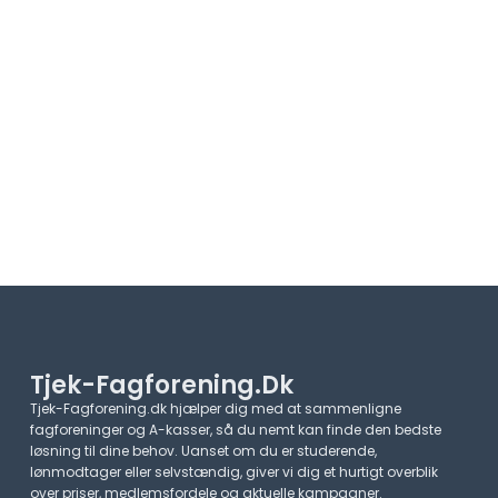
Tjek-Fagforening.dk
Tjek-Fagforening.dk hjælper dig med at sammenligne
fagforeninger og A-kasser, så du nemt kan finde den bedste
løsning til dine behov. Uanset om du er studerende,
lønmodtager eller selvstændig, giver vi dig et hurtigt overblik
over priser, medlemsfordele og aktuelle kampagner.​