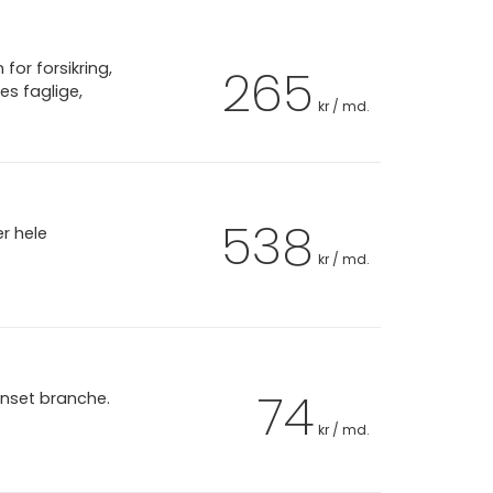
or forsikring,
265
es faglige,
kr / md.
538
er hele
kr / md.
74
anset branche.
kr / md.