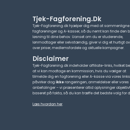
Tjek-Fagforening.dk
Tjek-Fagforening.dk hjælper dig med at sammenligne
fagforeninger og A-kasser, så du nemt kan finde den 
løsning til dine behov. Uanset om du er studerende,
lønmodtager eller selvstændig, giver vi dig et hurtigt ov
over priser, medlemsfordele og aktuelle kampagner.​
Disclaimer
Tjek-Fagforening.dk indeholder affiliate-links, hvilket be
at vi kan modtage en kommission, hvis du vælger at
tilmelde dig en fagforening eller A-kasse via vores links
påvirker dog
ikke
rangeringen, anmeldelser eller vores
anbefalinger – vi præsenterer altid oplysninger objektiv
baseret på fakta, så du kan træffe det bedste valg for d
Læs hvordan her
.