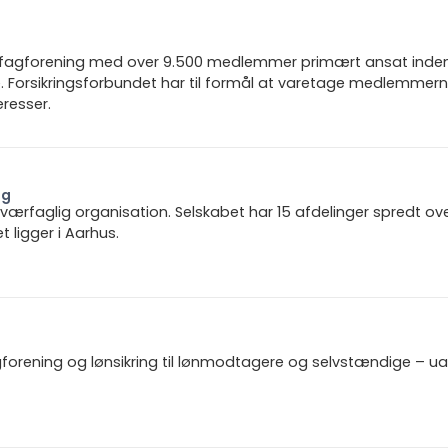
n fagforening med over 9.500 medlemmer primært ansat inden f
 Forsikringsforbundet har til formål at varetage medlemmern
resser.
ng
 tværfaglig organisation. Selskabet har 15 afdelinger spredt ov
ligger i Aarhus.
gforening og lønsikring til lønmodtagere og selvstændige – u