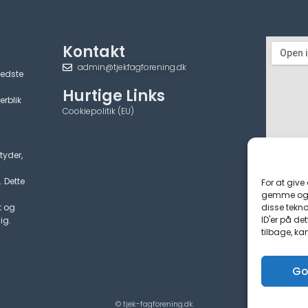
Kontakt
admin@tjekfagforening.dk
bedste
Hurtige Links
erblik
Cookiepolitik (EU)
tyder,
. Dette
For at give
gemme og/e
disse tekno
t og
ID'er på de
ig.
tilbage, ka
Go
© tjek-fagforening.dk