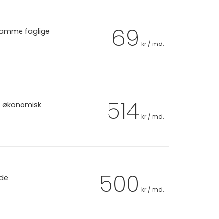
69
 samme faglige
kr / md.
514
et økonomisk
kr / md.
500
 de
kr / md.