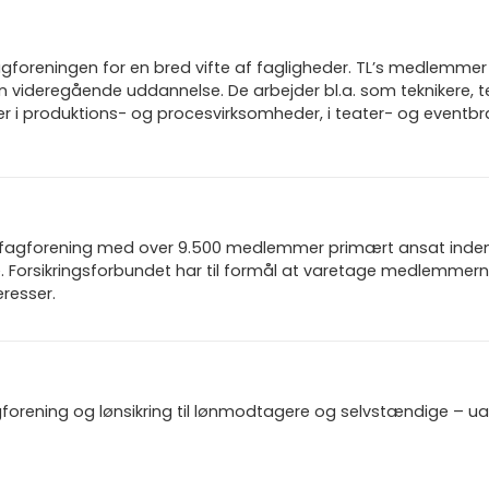
gforeningen for en bred vifte af fagligheder. TL’s medlemmer 
n videregående uddannelse. De arbejder bl.a. som teknikere, t
rer i produktions- og procesvirksomheder, i teater- og eventb
n fagforening med over 9.500 medlemmer primært ansat inden f
 Forsikringsforbundet har til formål at varetage medlemmern
resser.
gforening og lønsikring til lønmodtagere og selvstændige – u