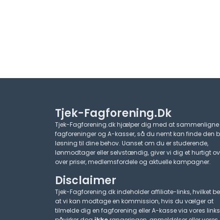
Tjek-Fagforening.dk
Tjek-Fagforening.dk hjælper dig med at sammenligne
fagforeninger og A-kasser, så du nemt kan finde den 
løsning til dine behov. Uanset om du er studerende,
lønmodtager eller selvstændig, giver vi dig et hurtigt ov
over priser, medlemsfordele og aktuelle kampagner.​
Disclaimer
Tjek-Fagforening.dk indeholder affiliate-links, hvilket be
at vi kan modtage en kommission, hvis du vælger at
tilmelde dig en fagforening eller A-kasse via vores links
påvirker dog
ikke
rangeringen, anmeldelser eller vores