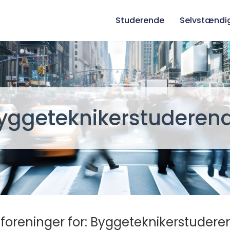
Studerende
Selvstændi
yggeteknikerstuderen
foreninger for: Byggeteknikerstudere