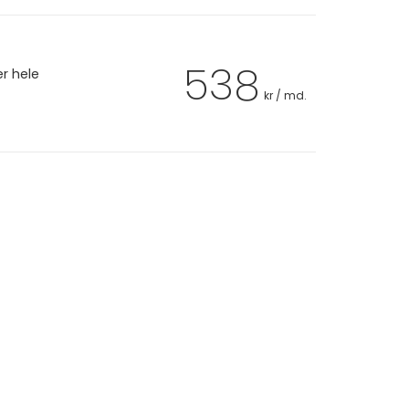
538
er hele
kr / md.