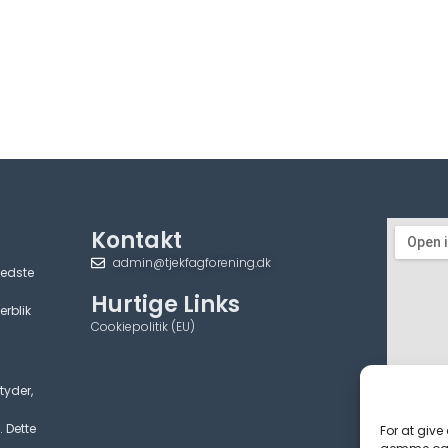
Kontakt
admin@tjekfagforening.dk
bedste
Hurtige Links
erblik
Cookiepolitik (EU)
tyder,
. Dette
For at give