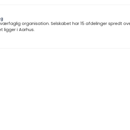
ng
 tværfaglig organisation. Selskabet har 15 afdelinger spredt ov
ligger i Aarhus.