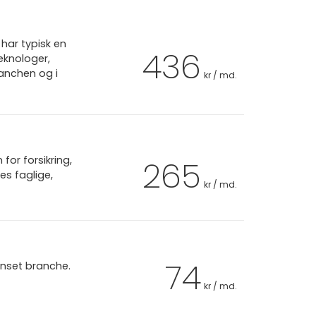
har typisk en
436
eknologer,
ranchen og i
kr / md.
or forsikring,
265
es faglige,
kr / md.
74
anset branche.
kr / md.