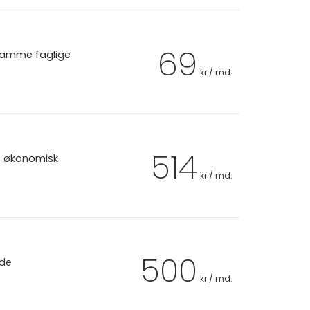
69
 samme faglige
kr / md.
514
et økonomisk
kr / md.
500
 de
kr / md.