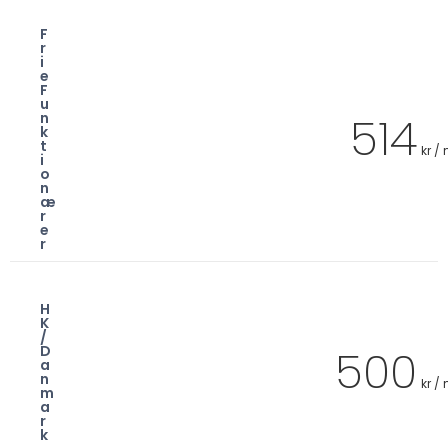
F
r
i
e
F
u
514
n
k
t
kr /
i
o
n
æ
r
e
r
H
K
/
500
D
a
n
kr /
m
a
r
k