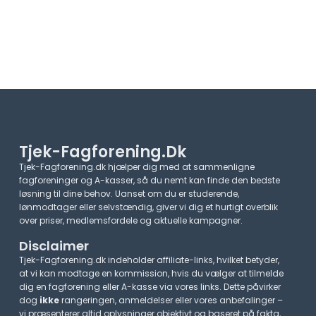
Tjek-Fagforening.dk
Tjek-Fagforening.dk hjælper dig med at sammenligne
fagforeninger og A-kasser, så du nemt kan finde den bedste
løsning til dine behov. Uanset om du er studerende,
lønmodtager eller selvstændig, giver vi dig et hurtigt overblik
over priser, medlemsfordele og aktuelle kampagner.​
Disclaimer
Tjek-Fagforening.dk indeholder affiliate-links, hvilket betyder,
at vi kan modtage en kommission, hvis du vælger at tilmelde
dig en fagforening eller A-kasse via vores links. Dette påvirker
dog
ikke
rangeringen, anmeldelser eller vores anbefalinger –
vi præsenterer altid oplysninger objektivt og baseret på fakta,