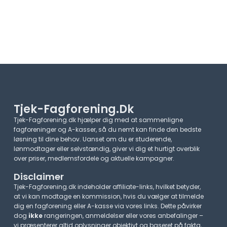
Tjek-Fagforening.dk
Tjek-Fagforening.dk hjælper dig med at sammenligne
fagforeninger og A-kasser, så du nemt kan finde den bedste
løsning til dine behov. Uanset om du er studerende,
lønmodtager eller selvstændig, giver vi dig et hurtigt overblik
over priser, medlemsfordele og aktuelle kampagner.​
Disclaimer
Tjek-Fagforening.dk indeholder affiliate-links, hvilket betyder,
at vi kan modtage en kommission, hvis du vælger at tilmelde
dig en fagforening eller A-kasse via vores links. Dette påvirker
dog
ikke
rangeringen, anmeldelser eller vores anbefalinger –
vi præsenterer altid oplysninger objektivt og baseret på fakta,