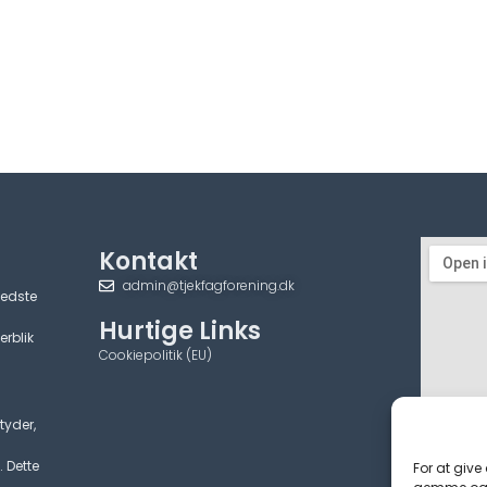
Kontakt
admin@tjekfagforening.dk
bedste
Hurtige Links
erblik
Cookiepolitik (EU)
tyder,
. Dette
For at give