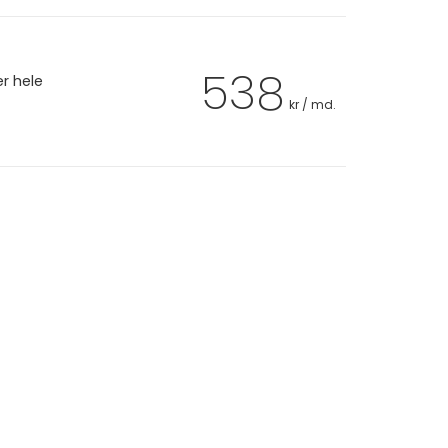
538
er hele
kr / md.