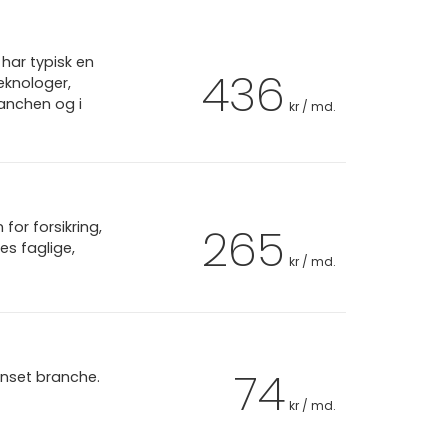
har typisk en
436
eknologer,
ranchen og i
kr / md.
or forsikring,
265
es faglige,
kr / md.
74
anset branche.
kr / md.