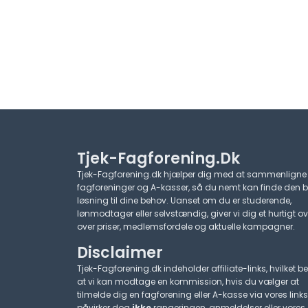
Tjek-Fagforening.dk
Tjek-Fagforening.dk hjælper dig med at sammenligne
fagforeninger og A-kasser, så du nemt kan finde den 
løsning til dine behov. Uanset om du er studerende,
lønmodtager eller selvstændig, giver vi dig et hurtigt ov
over priser, medlemsfordele og aktuelle kampagner.​
Disclaimer
Tjek-Fagforening.dk indeholder affiliate-links, hvilket be
at vi kan modtage en kommission, hvis du vælger at
tilmelde dig en fagforening eller A-kasse via vores links
påvirker dog
ikke
rangeringen, anmeldelser eller vores