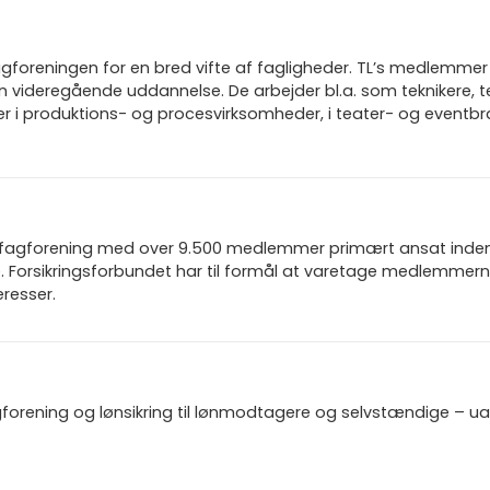
gforeningen for en bred vifte af fagligheder. TL’s medlemmer 
n videregående uddannelse. De arbejder bl.a. som teknikere, t
rer i produktions- og procesvirksomheder, i teater- og eventb
n fagforening med over 9.500 medlemmer primært ansat inden f
 Forsikringsforbundet har til formål at varetage medlemmern
resser.
gforening og lønsikring til lønmodtagere og selvstændige – u