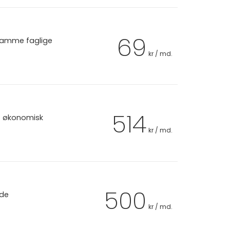
69
 samme faglige
kr / md.
514
et økonomisk
kr / md.
500
 de
kr / md.