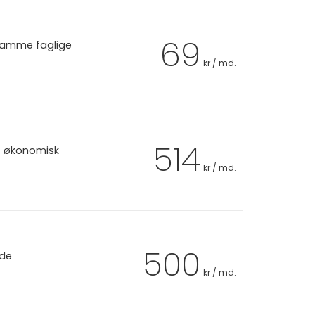
69
 samme faglige
kr / md.
514
et økonomisk
kr / md.
500
 de
kr / md.