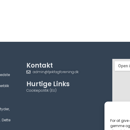
Kontakt
admin@tjekfagforening.dk
bedste
Hurtige Links
erblik
Cookiepolitik (EU)
tyder,
. Dette
For at give
gemme og/e