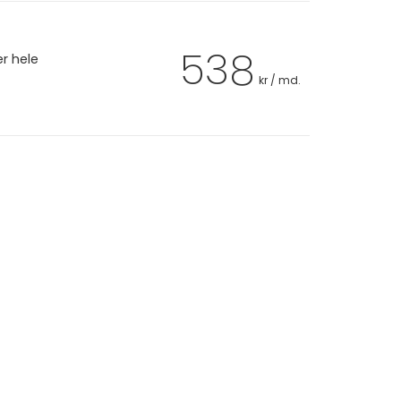
538
er hele
kr / md.