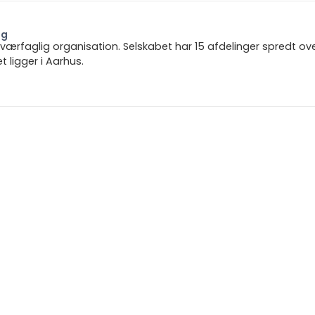
ng
 tværfaglig organisation. Selskabet har 15 afdelinger spredt ov
ligger i Aarhus.