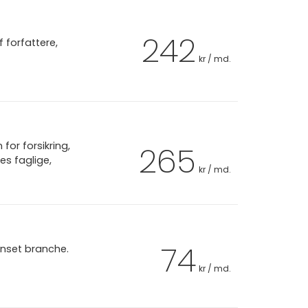
242
 forfattere,
kr / md.
or forsikring,
265
es faglige,
kr / md.
74
anset branche.
kr / md.