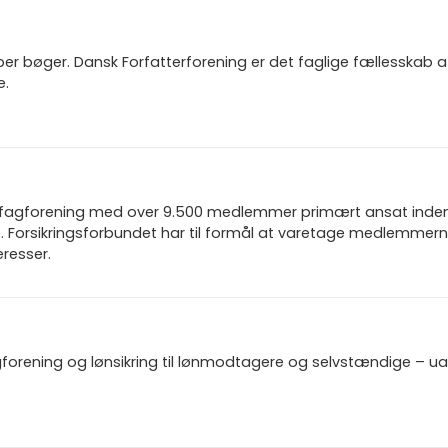
aber bøger. Dansk Forfatterforening er det faglige fællesskab af
e.
n fagforening med over 9.500 medlemmer primært ansat inden f
 Forsikringsforbundet har til formål at varetage medlemmern
resser.
gforening og lønsikring til lønmodtagere og selvstændige – u