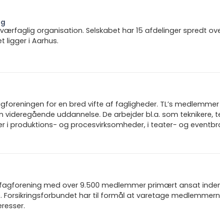
ng
 tværfaglig organisation. Selskabet har 15 afdelinger spredt ov
ligger i Aarhus.
gforeningen for en bred vifte af fagligheder. TL’s medlemmer 
n videregående uddannelse. De arbejder bl.a. som teknikere, t
rer i produktions- og procesvirksomheder, i teater- og eventb
n fagforening med over 9.500 medlemmer primært ansat inden f
 Forsikringsforbundet har til formål at varetage medlemmern
resser.