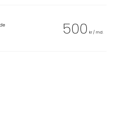
500
 de
kr / md.