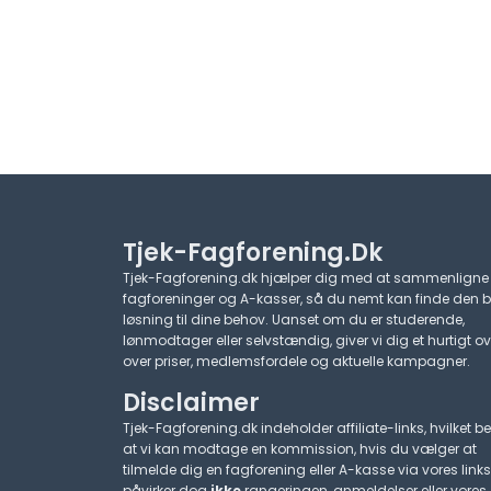
Tjek-Fagforening.dk
Tjek-Fagforening.dk hjælper dig med at sammenligne
fagforeninger og A-kasser, så du nemt kan finde den 
løsning til dine behov. Uanset om du er studerende,
lønmodtager eller selvstændig, giver vi dig et hurtigt ov
over priser, medlemsfordele og aktuelle kampagner.​
Disclaimer
Tjek-Fagforening.dk indeholder affiliate-links, hvilket be
at vi kan modtage en kommission, hvis du vælger at
tilmelde dig en fagforening eller A-kasse via vores links
påvirker dog
ikke
rangeringen, anmeldelser eller vores