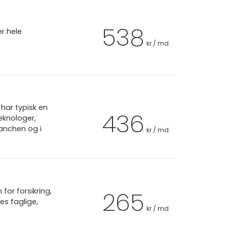
538
er hele
kr / md.
har typisk en
436
eknologer,
ranchen og i
kr / md.
or forsikring,
265
es faglige,
kr / md.