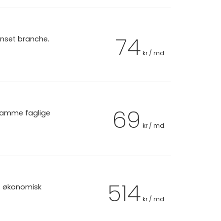
74
anset branche.
kr / md.
69
 samme faglige
kr / md.
514
et økonomisk
kr / md.