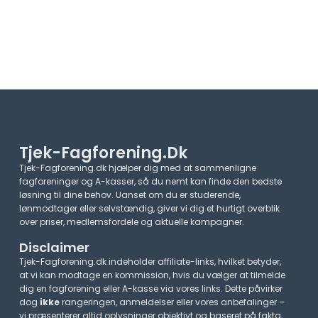
Tjek-Fagforening.dk
Tjek-Fagforening.dk hjælper dig med at sammenligne
fagforeninger og A-kasser, så du nemt kan finde den bedste
løsning til dine behov. Uanset om du er studerende,
lønmodtager eller selvstændig, giver vi dig et hurtigt overblik
over priser, medlemsfordele og aktuelle kampagner.​
Disclaimer
Tjek-Fagforening.dk indeholder affiliate-links, hvilket betyder,
at vi kan modtage en kommission, hvis du vælger at tilmelde
dig en fagforening eller A-kasse via vores links. Dette påvirker
dog
ikke
rangeringen, anmeldelser eller vores anbefalinger –
vi præsenterer altid oplysninger objektivt og baseret på fakta,