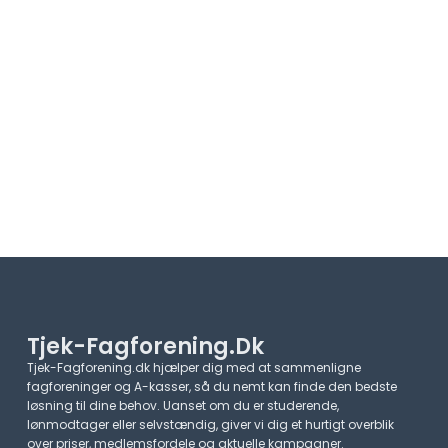
Tjek-Fagforening.dk
Tjek-Fagforening.dk hjælper dig med at sammenligne
fagforeninger og A-kasser, så du nemt kan finde den bedste
løsning til dine behov. Uanset om du er studerende,
lønmodtager eller selvstændig, giver vi dig et hurtigt overblik
over priser, medlemsfordele og aktuelle kampagner.​