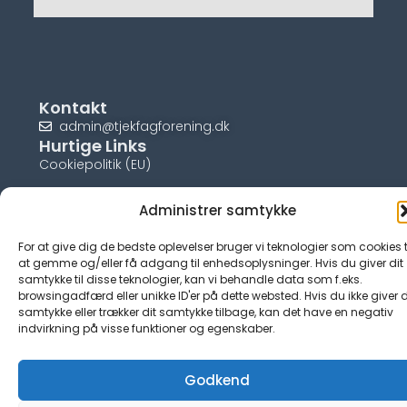
Kontakt
admin@tjekfagforening.dk
Hurtige Links
Cookiepolitik (EU)
Administrer samtykke
For at give dig de bedste oplevelser bruger vi teknologier som cookies t
© tjek-fagforening.dk
at gemme og/eller få adgang til enhedsoplysninger. Hvis du giver dit
samtykke til disse teknologier, kan vi behandle data som f.eks.
browsingadfærd eller unikke ID'er på dette websted. Hvis du ikke giver d
samtykke eller trækker dit samtykke tilbage, kan det have en negativ
indvirkning på visse funktioner og egenskaber.
Godkend