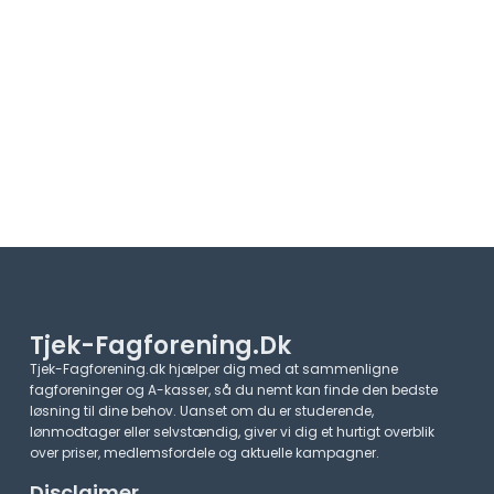
Tjek-Fagforening.dk
Tjek-Fagforening.dk hjælper dig med at sammenligne
fagforeninger og A-kasser, så du nemt kan finde den bedste
løsning til dine behov. Uanset om du er studerende,
lønmodtager eller selvstændig, giver vi dig et hurtigt overblik
over priser, medlemsfordele og aktuelle kampagner.​
Disclaimer