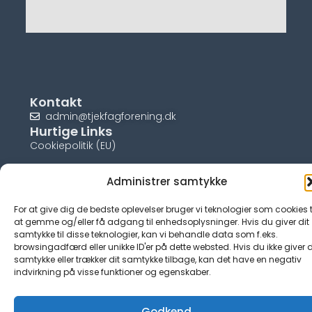
Kontakt
admin@tjekfagforening.dk
Hurtige Links
Cookiepolitik (EU)
Administrer samtykke
For at give dig de bedste oplevelser bruger vi teknologier som cookies t
© tjek-fagforening.dk
at gemme og/eller få adgang til enhedsoplysninger. Hvis du giver dit
samtykke til disse teknologier, kan vi behandle data som f.eks.
browsingadfærd eller unikke ID'er på dette websted. Hvis du ikke giver d
samtykke eller trækker dit samtykke tilbage, kan det have en negativ
indvirkning på visse funktioner og egenskaber.
Godkend