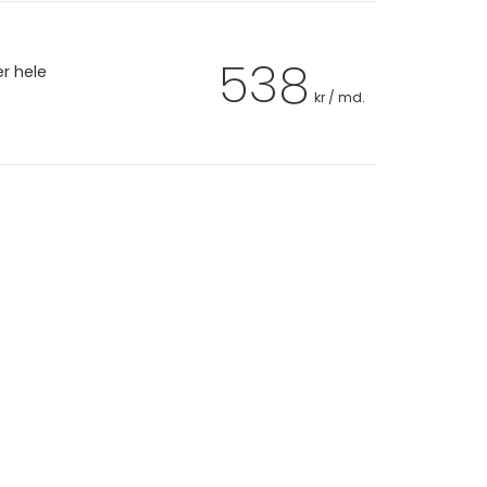
538
er hele
kr / md.