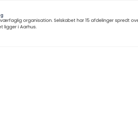
ng
 tværfaglig organisation. Selskabet har 15 afdelinger spredt ov
ligger i Aarhus.