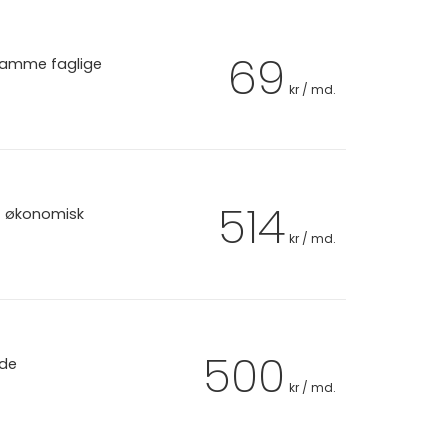
69
 samme faglige
kr / md.
514
et økonomisk
kr / md.
500
 de
kr / md.