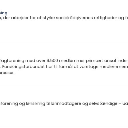
ning
b, der arbejder for at styrke socialrådgivernes rettigheder og f
n fagforening med over 9.500 medlemmer primært ansat inden f
 Forsikringsforbundet har til formål at varetage medlemmern
resser.
gforening og lønsikring til lønmodtagere og selvstændige – u