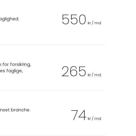
550
aglighed.
kr / md.
or forsikring,
265
es faglige,
kr / md.
74
anset branche.
kr / md.