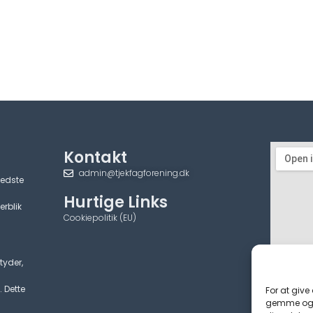
Kontakt
admin@tjekfagforening.dk
bedste
Hurtige Links
erblik
Cookiepolitik (EU)
tyder,
. Dette
For at give
gemme og/e