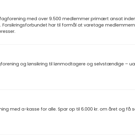
n fagforening med over 9.500 medlemmer primært ansat inden f
 Forsikringsforbundet har til formål at varetage medlemmern
resser.
gforening og lønsikring til lønmodtagere og selvstændige – u
ning med a-kasse for alle. Spar op til 6.000 kr. om året og få