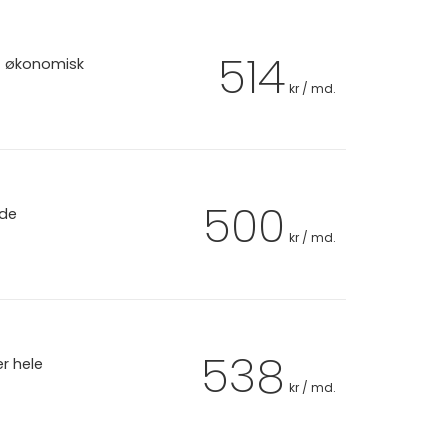
514
et økonomisk
kr / md.
500
 de
kr / md.
538
er hele
kr / md.