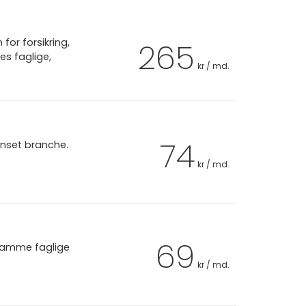
or forsikring,
265
es faglige,
kr / md.
74
anset branche.
kr / md.
69
 samme faglige
kr / md.