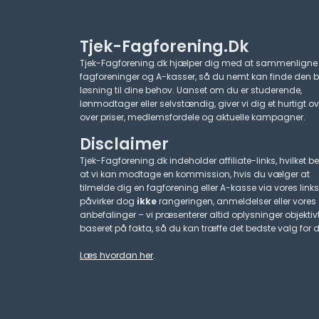
Tjek-Fagforening.dk
Tjek-Fagforening.dk hjælper dig med at sammenligne
fagforeninger og A-kasser, så du nemt kan finde den 
løsning til dine behov. Uanset om du er studerende,
lønmodtager eller selvstændig, giver vi dig et hurtigt ov
over priser, medlemsfordele og aktuelle kampagner.​
Disclaimer
Tjek-Fagforening.dk indeholder affiliate-links, hvilket be
at vi kan modtage en kommission, hvis du vælger at
tilmelde dig en fagforening eller A-kasse via vores links
påvirker dog
ikke
rangeringen, anmeldelser eller vores
anbefalinger – vi præsenterer altid oplysninger objektiv
baseret på fakta, så du kan træffe det bedste valg for d
Læs hvordan her
.