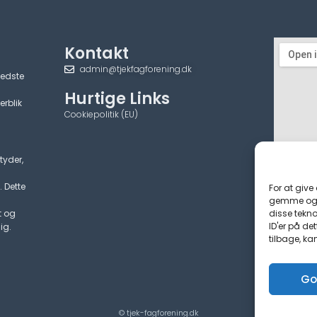
Kontakt
admin@tjekfagforening.dk
bedste
Hurtige Links
erblik
Cookiepolitik (EU)
tyder,
. Dette
For at give
gemme og/e
disse tekno
t og
ID'er på de
ig.
tilbage, ka
Go
© tjek-fagforening.dk