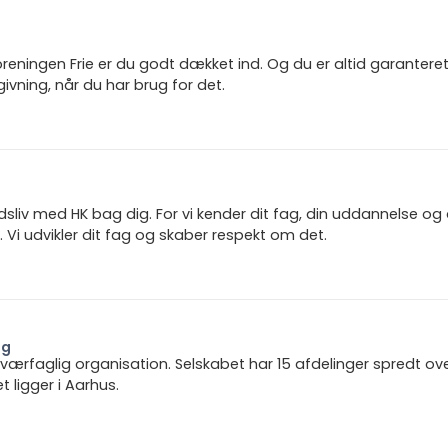
reningen Frie er du godt dækket ind. Og du er altid garanter
ivning, når du har brug for det.
jdsliv med HK bag dig. For vi kender dit fag, din uddannelse og
 Vi udvikler dit fag og skaber respekt om det.
ng
 tværfaglig organisation. Selskabet har 15 afdelinger spredt ov
ligger i Aarhus.