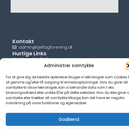
Kontakt
admin@tjekfagforening.dk
Hurtige Links
Cookiepolitik (EU)
Administrer samtykke
For at give dig de bedste oplevelser bruger vi teknologier som cookies t
at gemme og/eller få adgang til enhedsoplysninger. Hvis du giver dit
samtykke til disse teknologier, kan vi behandle data som f.eks.
© tjek-fagforening.dk
browsingadfærd eller unikke ID'er på dette websted. Hvis du ikke giver d
samtykke eller trækker dit samtykke tilbage, kan det have en negativ
indvirkning på visse funktioner og egenskaber.
Godkend