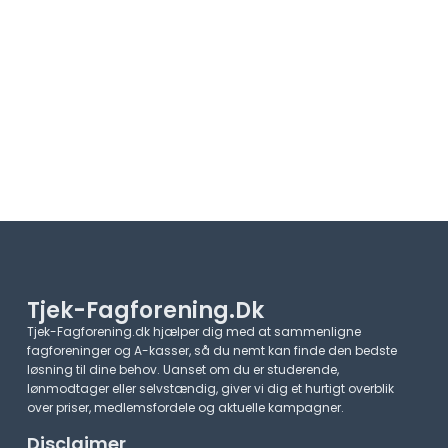
Tjek-Fagforening.dk
Tjek-Fagforening.dk hjælper dig med at sammenligne
fagforeninger og A-kasser, så du nemt kan finde den bedste
løsning til dine behov. Uanset om du er studerende,
lønmodtager eller selvstændig, giver vi dig et hurtigt overblik
over priser, medlemsfordele og aktuelle kampagner.​
Disclaimer