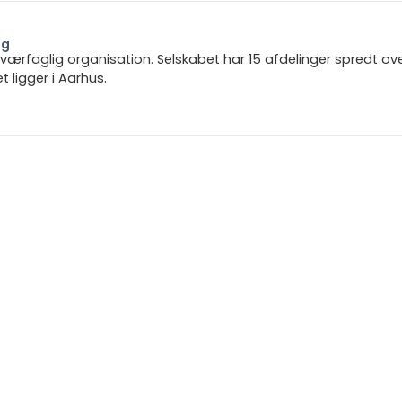
ng
 tværfaglig organisation. Selskabet har 15 afdelinger spredt ov
ligger i Aarhus.