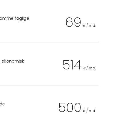
69
 samme faglige
kr / md.
514
et økonomisk
kr / md.
500
 de
kr / md.