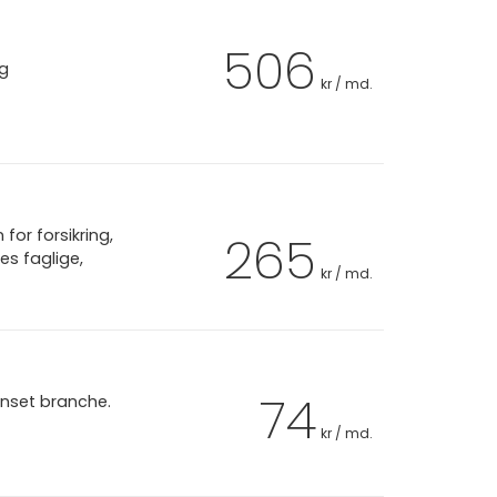
506
ag
kr / md.
or forsikring,
265
es faglige,
kr / md.
74
anset branche.
kr / md.