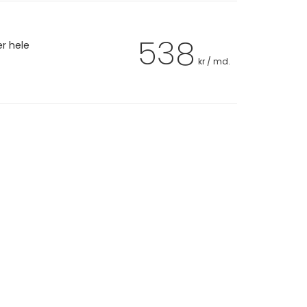
538
er hele
kr / md.