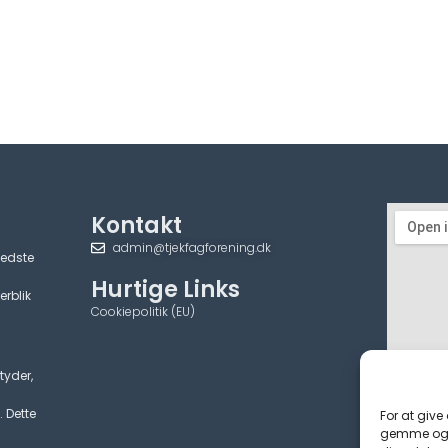
Kontakt
admin@tjekfagforening.dk
bedste
Hurtige Links
erblik
Cookiepolitik (EU)
tyder,
. Dette
For at give
gemme og/e