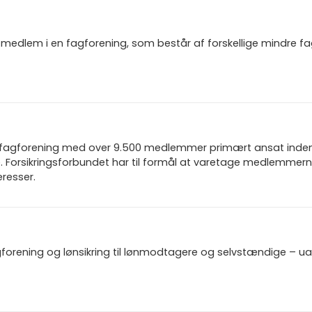
igt medlem i en fagforening, som består af forskellige mindre f
n fagforening med over 9.500 medlemmer primært ansat inden f
 Forsikringsforbundet har til formål at varetage medlemmern
resser.
gforening og lønsikring til lønmodtagere og selvstændige – u