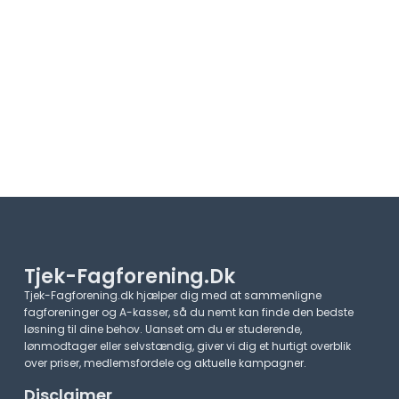
Tjek-Fagforening.dk
Tjek-Fagforening.dk hjælper dig med at sammenligne
fagforeninger og A-kasser, så du nemt kan finde den bedste
løsning til dine behov. Uanset om du er studerende,
lønmodtager eller selvstændig, giver vi dig et hurtigt overblik
over priser, medlemsfordele og aktuelle kampagner.​
Disclaimer