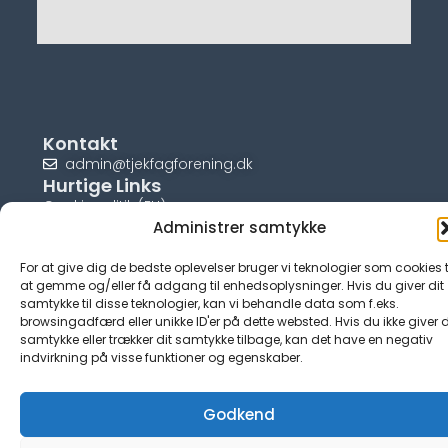
Kontakt
admin@tjekfagforening.dk
Hurtige Links
Cookiepolitik (EU)
Administrer samtykke
For at give dig de bedste oplevelser bruger vi teknologier som cookies t
at gemme og/eller få adgang til enhedsoplysninger. Hvis du giver dit
samtykke til disse teknologier, kan vi behandle data som f.eks.
© tjek-fagforening.dk
browsingadfærd eller unikke ID'er på dette websted. Hvis du ikke giver d
samtykke eller trækker dit samtykke tilbage, kan det have en negativ
indvirkning på visse funktioner og egenskaber.
Godkend