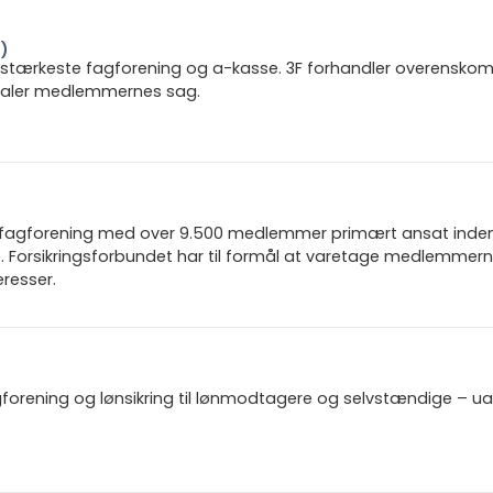
F)
 stærkeste fagforening og a-kasse. 3F forhandler overenskoms
 taler medlemmernes sag.
n fagforening med over 9.500 medlemmer primært ansat inden f
 Forsikringsforbundet har til formål at varetage medlemmern
resser.
gforening og lønsikring til lønmodtagere og selvstændige – u