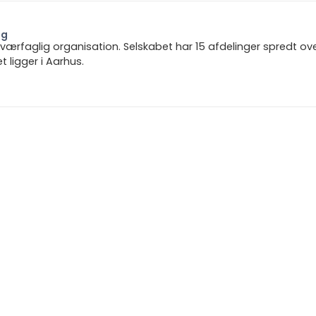
ng
 tværfaglig organisation. Selskabet har 15 afdelinger spredt ov
ligger i Aarhus.