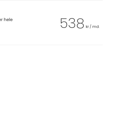
538
er hele
kr / md.