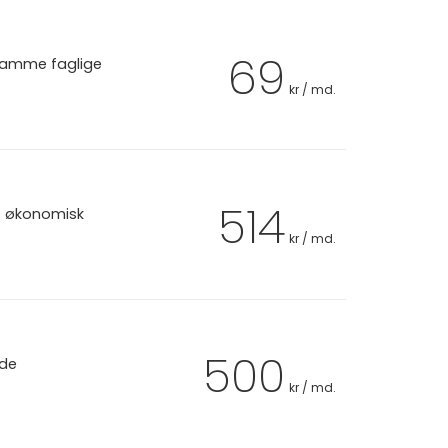
69
 samme faglige
kr / md.
514
et økonomisk
kr / md.
500
 de
kr / md.