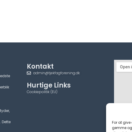
Kontakt
admin@tjekfagforening.dk
bedste
Hurtige Links
erblik
Cookiepolitik (EU)
tyder,
. Dette
For at give
gemme og/e