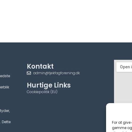
Kontakt
admin@tjekfagforening.dk
bedste
Hurtige Links
erblik
Cookiepolitik (EU)
tyder,
. Dette
For at give
gemme og/e