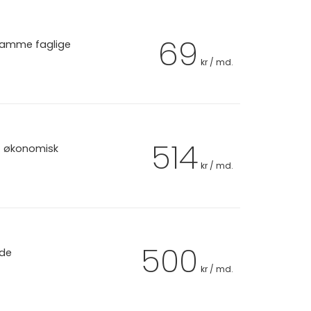
69
 samme faglige
kr / md.
514
et økonomisk
kr / md.
500
 de
kr / md.