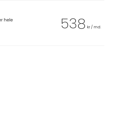
538
er hele
kr / md.