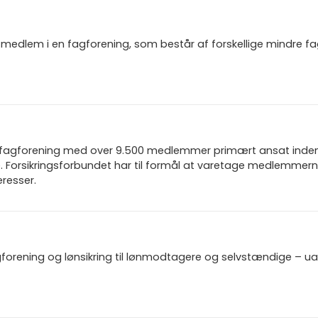
igt medlem i en fagforening, som består af forskellige mindre f
n fagforening med over 9.500 medlemmer primært ansat inden f
 Forsikringsforbundet har til formål at varetage medlemmern
resser.
gforening og lønsikring til lønmodtagere og selvstændige – u