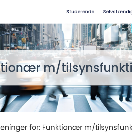
Studerende
Selvstændi
tionær m/tilsynsfunkt
eninger for: Funktionær m/tilsynsfunk