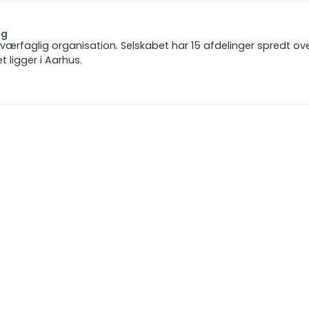
ng
 tværfaglig organisation. Selskabet har 15 afdelinger spredt ov
ligger i Aarhus.