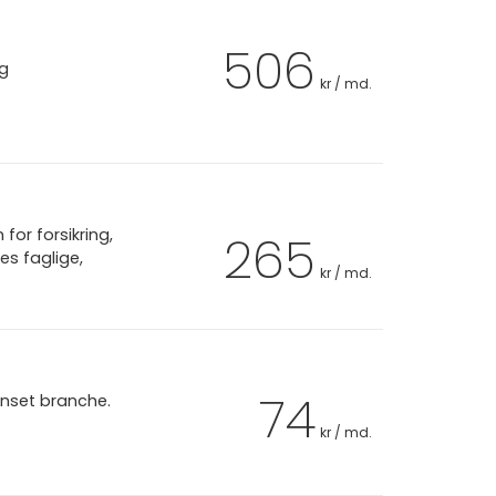
506
ag
kr / md.
or forsikring,
265
es faglige,
kr / md.
74
anset branche.
kr / md.