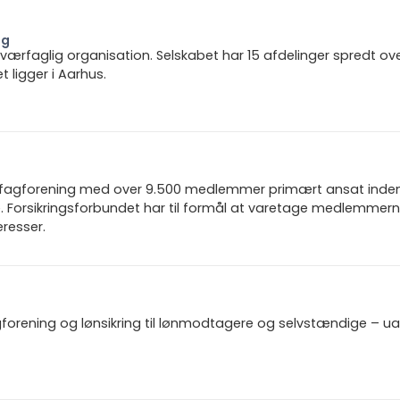
ng
 tværfaglig organisation. Selskabet har 15 afdelinger spredt ov
ligger i Aarhus.
n fagforening med over 9.500 medlemmer primært ansat inden f
 Forsikringsforbundet har til formål at varetage medlemmern
resser.
gforening og lønsikring til lønmodtagere og selvstændige – u