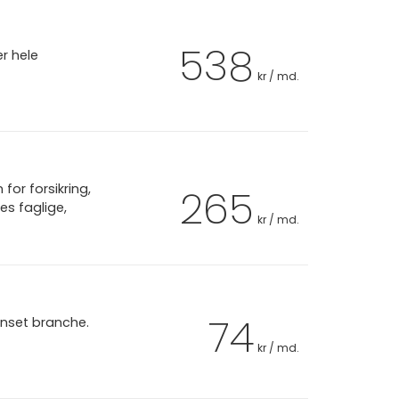
538
er hele
kr / md.
or forsikring,
265
es faglige,
kr / md.
74
anset branche.
kr / md.