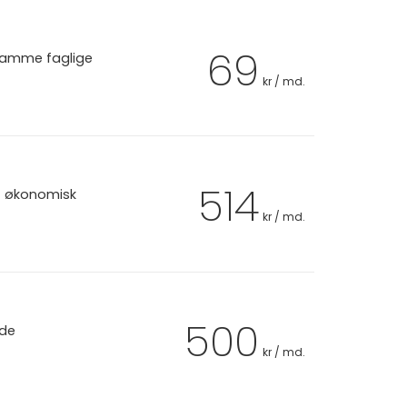
69
 samme faglige
kr / md.
514
et økonomisk
kr / md.
500
 de
kr / md.