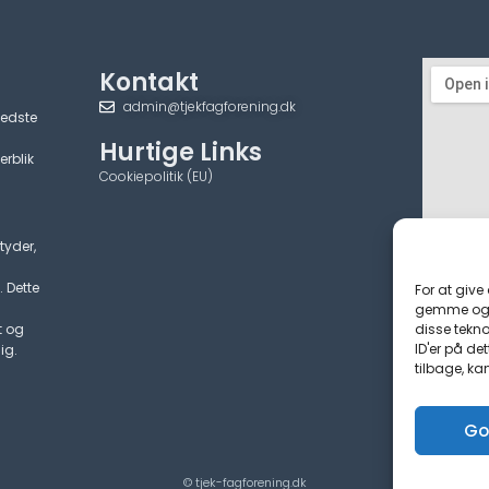
Kontakt
admin@tjekfagforening.dk
bedste
Hurtige Links
erblik
Cookiepolitik (EU)
tyder,
. Dette
For at give
gemme og/e
disse tekno
t og
ID'er på de
ig.
tilbage, ka
Go
© tjek-fagforening.dk