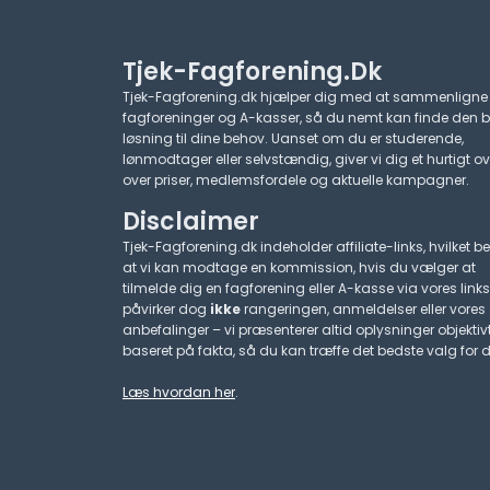
Tjek-Fagforening.dk
Tjek-Fagforening.dk hjælper dig med at sammenligne
fagforeninger og A-kasser, så du nemt kan finde den 
løsning til dine behov. Uanset om du er studerende,
lønmodtager eller selvstændig, giver vi dig et hurtigt ov
over priser, medlemsfordele og aktuelle kampagner.​
Disclaimer
Tjek-Fagforening.dk indeholder affiliate-links, hvilket be
at vi kan modtage en kommission, hvis du vælger at
tilmelde dig en fagforening eller A-kasse via vores links
påvirker dog
ikke
rangeringen, anmeldelser eller vores
anbefalinger – vi præsenterer altid oplysninger objektiv
baseret på fakta, så du kan træffe det bedste valg for d
Læs hvordan her
.