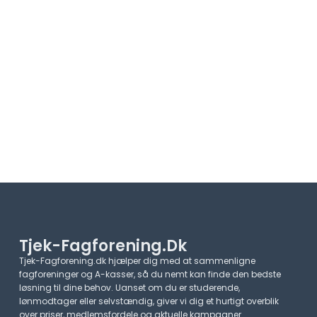
Tjek-Fagforening.dk
Tjek-Fagforening.dk hjælper dig med at sammenligne
fagforeninger og A-kasser, så du nemt kan finde den bedste
løsning til dine behov. Uanset om du er studerende,
lønmodtager eller selvstændig, giver vi dig et hurtigt overblik
over priser, medlemsfordele og aktuelle kampagner.​